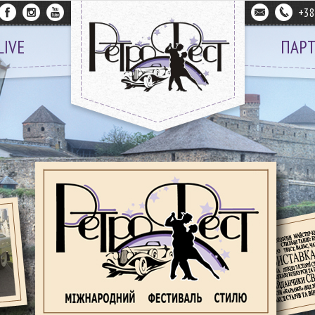
+3
LIVE
ПАР