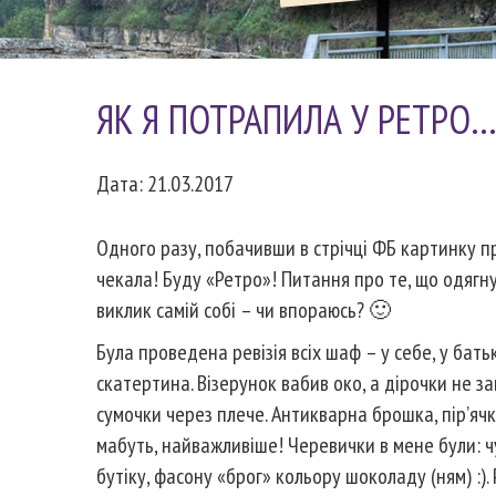
ЯК Я ПОТРАПИЛА У РЕТРО
Дата: 21.03.2017
Одного разу, побачивши в стрічці ФБ картинку 
чекала! Буду «Ретро»! Питання про те, що одягнут
виклик самій собі – чи впораюсь? 🙂
Була проведена ревізія всіх шаф – у себе, у батьк
скатертина. Візерунок вабив око, а дірочки не з
сумочки через плече. Антикварна брошка, пір’ячка
мабуть, найважливіше! Черевички в мене були: чу
бутіку, фасону «брог» кольору шоколаду (ням) :)