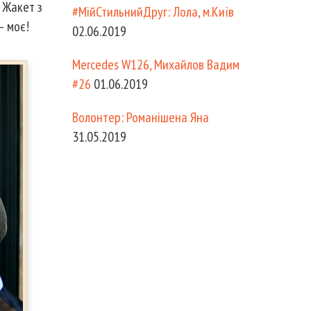
 Жакет з
#МійСтильнийДруг: Лола, м.Київ
– моє!
02.06.2019
Mercedes W126, Михайлов Вадим
#26
01.06.2019
Волонтер: Романішена Яна
31.05.2019