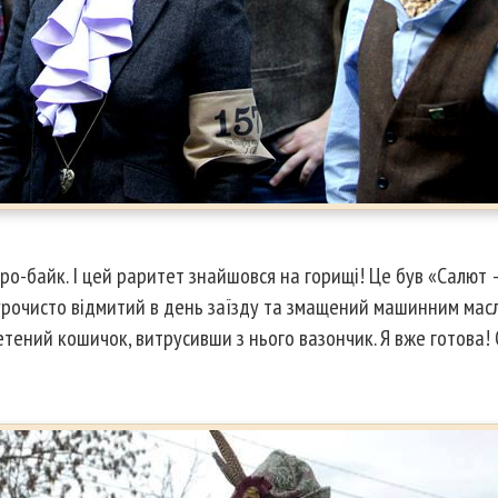
тро-байк. І цей раритет знайшовся на горищі! Це був «Салют
в урочисто відмитий в день заїзду та змащений машинним мас
ений кошичок, витрусивши з нього вазончик. Я вже готова! 