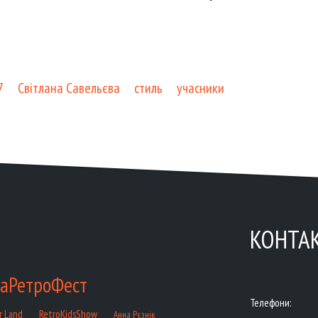
7
Світлана Савельєва
стиль
учасники
КОНТА
аРетроФест
Телефони:
RetroKidsShow
r Land
Анна Рєзнік