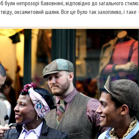
б були непрозорі бавовняні, відповідно до загального стилю.
твіду, оксамитовий шалик. Все це було так захопливо, і таке 