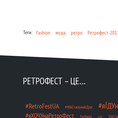
Теги:
fashion
мода
ретро
Ретрофест-201
РЕТРОФЕСТ – ЦЕ…
#яЇДУн
#RetroFestUA
#МійСтильнийДруг
#яХОЧУнаРетроФест
fashion
Old Ca
LIVE