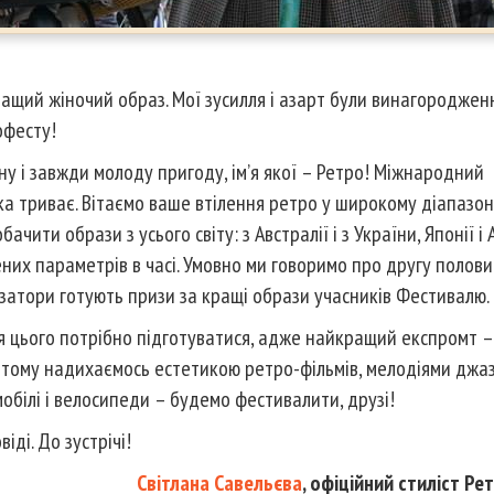
кращий жіночий образ. Мої зусилля і азарт були винагороджен
офесту!
тну і завжди молоду пригоду, ім’я якої – Ретро! Міжнародний
а триває. Вітаємо ваше втілення ретро у широкому діапазоні
бачити образи з усього світу: з Австралії і з України, Японії і
жених параметрів в часі. Умовно ми говоримо про другу полови
анізатори готують призи за кращі образи учасників Фестивалю.
я цього потрібно підготуватися, адже найкращий експромт – 
, тому надихаємось естетикою ретро-фільмів, мелодіями джазу,
обілі і велосипеди – будемо фестивалити, друзі!
іді. До зустрічі!
Світлана Савельєва
, офіційний стиліст Ре