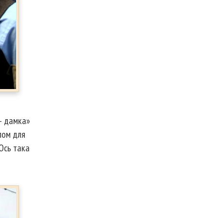
 – дамка»
лом для
Ось така