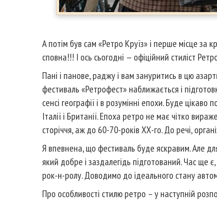
А потім був сам «Ретро Круїз» і перше місце за 
сповна!!! І ось сьогодні — офіційний стиліст Ретр
Пані і панове, раджу і вам зануритись в цю азар
фестиваль «Ретрофест» наближається і підготовк
сенсі географії і в розумінні епохи. Буде цікаво по
Італії і Британії. Епоха ретро не має чітко вира
сторіччя, аж до 60-70-років ХХ-го. До речі, орг
Я впевнена, що фестиваль буде яскравим. Але дл
який добре і заздалегідь підготований. Час ще є
рок-н-ролу. Доводимо до ідеального стану автом
Про особливості стилю ретро – у наступній розпов