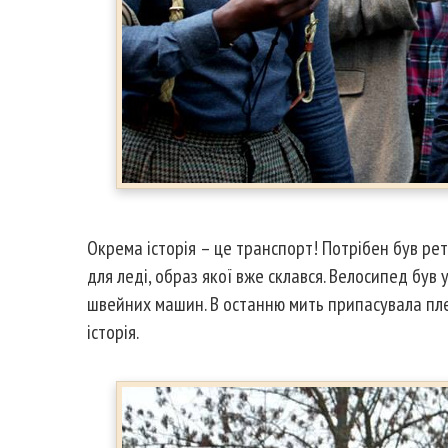
Окрема історія – це транспорт! Потрібен був ре
для леді, образ якої вже склався. Велосипед бу
швейних машин. В останню мить припасувала плет
історія.