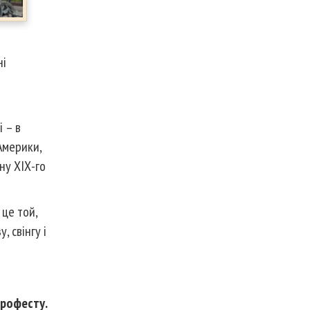
ні
 – в
 Америки,
ну ХІХ-го
це той,
 свінгу і
трофесту.