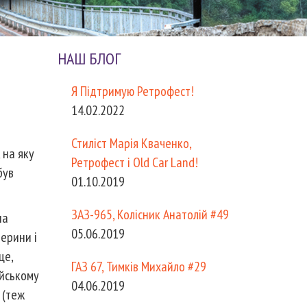
НАШ БЛОГ
Я Підтримую Ретрофест!
14.02.2022
Стиліст Марія Кваченко,
, на яку
Ретрофест і Old Car Land!
був
01.10.2019
ЗАЗ-965, Колісник Анатолій #49
на
05.06.2019
лерини і
це,
ГАЗ 67, Тимків Михайло #29
ійському
04.06.2019
 (теж