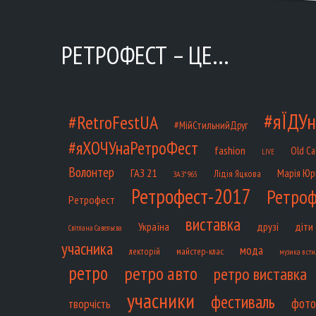
РЕТРОФЕСТ – ЦЕ…
#яЇДУн
#RetroFestUA
#МійСтильнийДруг
#яХОЧУнаРетроФест
fashion
Old Ca
LIVE
Волонтер
ГАЗ 21
Марія Юр
Лідія Яцкова
ЗАЗ*965
Ретрофест-2017
Ретроф
Ретрофест
виставка
діти
Україна
друзі
Світлана Савельєва
учасника
мода
лекторій
майстер-клас
музика в сти
ретро
ретро авто
ретро виставка
учасники
фестиваль
фото
творчість