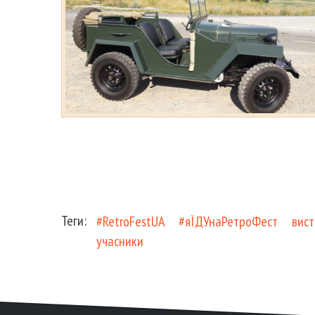
Теги:
#RetroFestUA
#яЇДУнаРетроФест
вист
учасники