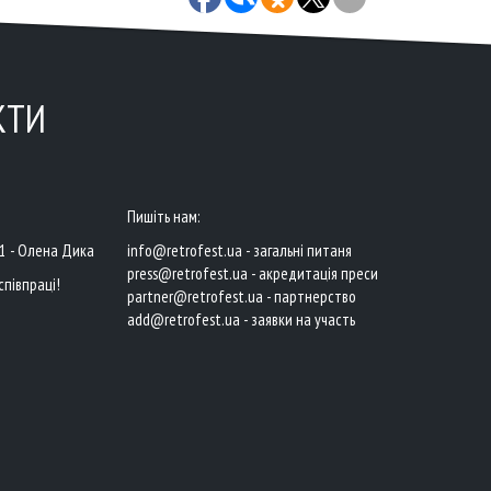
КТИ
Пишіть нам:
41 - Олена Дика
info@retrofest.ua - загальні питаня
press@retrofest.ua - акредитація преси
співпраці!
partner@retrofest.ua - партнерство
add@retrofest.ua - заявки на участь