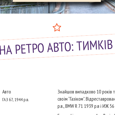
НА РЕТРО АВТО: ТИМКІ
Авто
Знайшов випадково 10 років то
своїм “Газіком”. Відреставрова
ГАЗ 67, 1944 р.в.
р.в., BMW R 71 1939 р.в і ИЖ 56