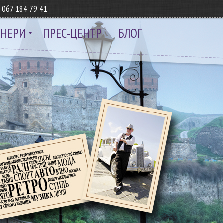
8
067 184 79 41
ТНЕРИ
ПРЕС-ЦЕНТР
БЛОГ