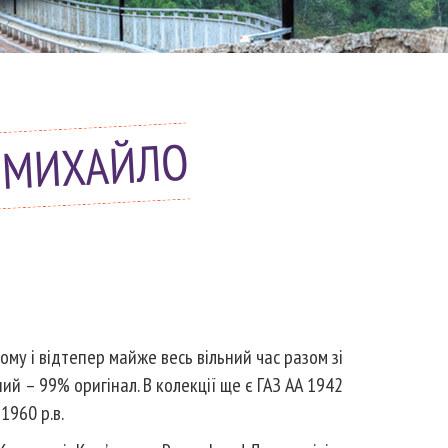
В МИХАЙЛО
му і відтепер майже весь вільний час разом зі
ний – 99% оригінал. В колекції ще є ГАЗ АА 1942
 1960 р.в.