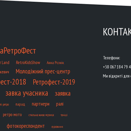
КОНТА
аРетроФест
Телефони:
RetroKidsShow
r Land
Анна Рєзнік
+38 067 184 79 
Молодіжний прес-центр
кевич
Ми відкриті для 
ест-2018
Ретрофест-2019
завка учасника
заявка
партнери
ралі
парад
лі ретро
ретро мото
танці
стильна жива музика
фотокореспондент
художник