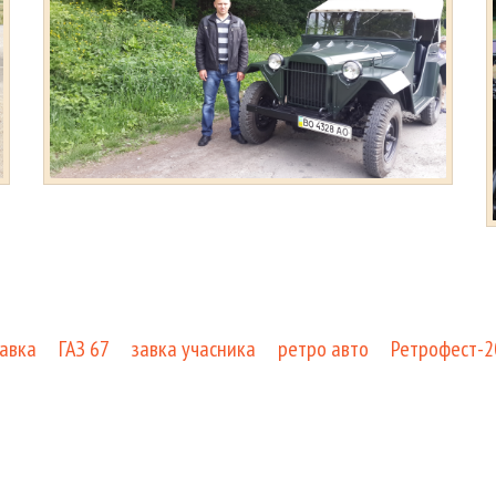
авка
ГАЗ 67
завка учасника
ретро авто
Ретрофест-2