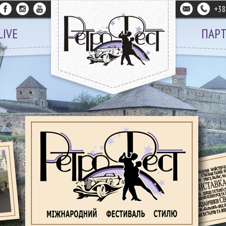
+3
LIVE
ПАР