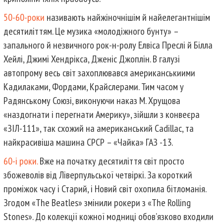
50-60-роки
називають найжіночнішім й найелегантнішім
десятиліттям. Це музика «молодіжного бунту» –
запального й незвичного рок-н-ролу Елвіса Преслі й Білла
Хейлі, Джимі Хендрікса, Дженіс Джоплін. В галузі
автопрому весь світ захоплювався американськиими
Кадилаками, Фордами, Крайслерами. Тим часом у
Радянському Союзі, виконуючи наказ М. Хрущова
«наздогнати і перегнати Америку», зійшли з конвеєра
«ЗІЛ-111», так схожий на американський Cadillac, та
найкрасивіша машина СРСР – «Чайка» ГАЗ -13.
60-і роки.
Вже на початку десятиліття світ просто
збожеволів від Ліверпульської четвіркі. За короткий
проміжок часу і Старий, і Новий світ охопила бітломанія.
Згодом «The Beatles» змінили рокери з «The Rolling
Stones». До колекції кожної модниці обов’язково входили