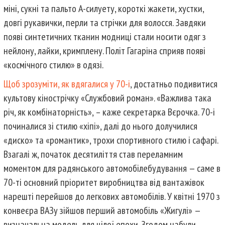
міні, сукні та пальто А-силуету, короткі жакети, хустки,
довгі рукавички, перли та стрічки для волосся. Завдяки
появі синтетичних тканин модниці стали носити одяг з
нейлону, лайки, кримплену. Політ Гагаріна сприяв появі
«космічного стилю» в одязі.
Щоб зрозуміти, як вдягалися у 70-і
, достатньо подивитися
культову кінострічку «Службовий роман». «Важлива така
річ, як комбінаторність», – каже секретарка Вєрочка. 70-і
починалися зі стилю «хіпі», далі до нього долучилися
«диско» та «романтик», трохи спортивного стилю і сафарі.
Взагалі ж, початок десятиліття став переламним
моментом для радянського автомобілебудування — саме в
70-ті основний пріоритет виробництва від вантажівок
нарешті перейшов до легкових автомобілів. У квітні 1970 з
конвеєра ВАЗу зійшов перший автомобіль «Жигулі» —
визначальна модель для цілої епохи. Згодом набули