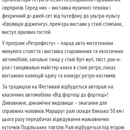
сюрпризів. Серед них – виставка музичної техніки і
феєричний ді-джей-сет від патефону до ультра-пульту
«Еволюція діджеїнгу», прем’єра вистави у стилі стімпанк,
виступ зіркових гостей.
У програмі «Ретрофесту» – парад авто-мототехніки
минулого століття і виставка старовинних та екзотичних
автомобілів; запальні танці у стилі бугі-вугі, твіст, рок-н-
рол і танцювальні майстер-класи в стилі ретро, показ
вінтажних колекцій одягу та конкурс ретро-костюмів.
За традицією на Фестивалі відбудеться авторалі на
класичних автомобілях «Від фортеці до фортеці»!
Дивовижне, динамічне видовище – змагання для
справжніх чоловіків. Маршрут ралі складе близько 50 км і
цього разу передбачає відвідування мальовничих
куточків Подільських товтрів. Ралі відбудеться під егідою