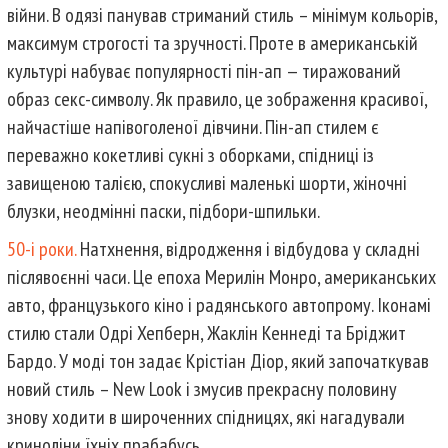
війни. В одязі панував стриманий стиль – мінімум кольорів,
максимум строгості та зручності. Проте в американській
культурі набуває популярності пін-ап — тиражований
образ секс-символу. Як правило, це зображення красивої,
найчастіше напівоголеної дівчини. Пін-ап стилем є
переважно кокетливі сукні з оборками, спідниці із
завищеною талією, спокусливі маленькі шорти, жіночні
блузки, неодмінні паски, підбори-шпильки.
50-і роки.
Натхнення, відродження і відбудова у складні
післявоєнні часи. Це епоха Мерилін Монро, американських
авто, французького кіно і радянського автопрому. Іконамі
стилю стали Одрі Хепберн, Жаклін Кеннеді та Бріджит
Бардо. У моді тон задає Крістіан Діор, який започаткував
новий стиль – New Look і змусив прекрасну половину
знову ходити в широченних спідницях, які нагадували
криноліни їхніх прабабусь.