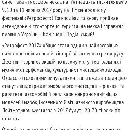
Саме така атмосфера чекає на п’ятнадцять тисяч глядачів
9, 10 та 11 червня 2017 року на ІІ Міжнародному
фестивалі «Ретрофест»! Топ-подію літа знову приймає
легендарне місто-фортеця, туристична мекка і справжня
перлина України – Кам’янець-Подільський!
«Ретрофест-2017» обіцяє стати одним з наймасовіших і
найграндіозніших подій в історії вітчизняного ретроруху.
Десятки творчих локацій по всьому місту, театральних і
музичних перфомансів, культурних і мистецьких заходів.
Окрасою і головними винуватцями свята вже за традицією
стануть шедеври автомобільного мистецтва — рідкісні та
раритетні автомобілі й реплікари найрізноманітніших
моделей і марок, іноземного й вітчизняного виробництва.
Лейтмотивом Фестивалю-2017 будуть 20-70-ті роки ХХ
століття.
Організатори готують безліч несподіванок і вражаючих