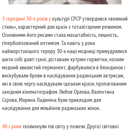
З середині 30-х років у
культурі СРСР утвердився «великий
стиль», характерний для країн з тоталітарним режимом.
Основними його рисами стала масштабність, пишність,
гіперболізований оптимізм. Та навіть у роки
найжорстокішого терору 30-х наші модниці примудрялися
шити собі довгі сукні, діставали хутряні горжетки, носили
модний хвилястий перманент, фарбувалися в блондинок і
вискубували брови в наслідування радянським актрисам,
які в свою чергу наслідували ідеалам краси, пропагованим
західним кінематографом. Любов Орлова, Валентина
Сєрова, Марина Ладиніна були прикладом для
наслідування для мільйонів радянських жінок.
40-і роки
сколихнули пів світу у пожежі Другої світової