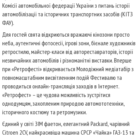
Комісії автомобільної федерації України з питань історії
автомобілізації та історичних транспортних засобів (КІТЗ
ФАУ).
Для гостей свята відкриються вражаючі кінозони просто
неба, аутентичні фотосесії, ігрові зони, бієнале художників
ретростилю, майстер-класи від автореставраторів, історії
незвичайних автомобілів і різноманітні виставки. Вперше
при «Ретрофесті» відкривається Молодіжний медіатабір з
повномасштабним висвітленням подій Фестивалю та
проводиться онлайн-трансляція заходів в Інтернет.
«Ретрофест» – це чудова можливість зустрітися
однодумцям, захопленим природою автомототехніки,
історичного костюму та ретромузики.
Єдиний у світі ЗІМ фаетон, елегантний Packard, чарівний
Citroen 2CV, найкрасивіша машина СРСР «Чайка» ГАЗ-13 та