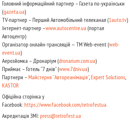
Головний інформаційний партнер – Газета по-українськи
(
gazeta.ua
)
TV-партнер – Перший Автомобільний телеканал (
1auto.tv
)
Інтернет-партнер –
www.autocentre.ua
(портал
Автоцентр)
Організатор онлайн-трансляцій — ТМ Web-event (
web-
event.ua
)
Аерозйомка – Дронаріум (
dronarium.com.ua
)
Приймає – Готель “7 днів” (
www.7dniv.ua
)
Партнери –
Майстерня “Автореанімація”
,
Expert Solutions
,
KASTOR
Офіційна сторінка у
Facebook:
https://www.facebook.com/retrofestua
Акредитація ЗМІ:
press@retrofest.ua