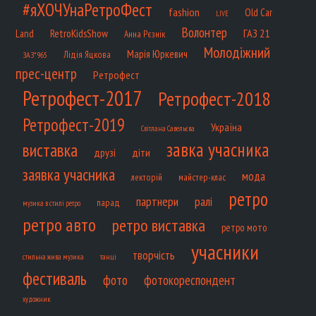
#яХОЧУнаРетроФест
fashion
Old Car
LIVE
Волонтер
ГАЗ 21
RetroKidsShow
Land
Анна Рєзнік
Молодіжний
Марія Юркевич
Лідія Яцкова
ЗАЗ*965
прес-центр
Ретрофест
Ретрофест-2017
Ретрофест-2018
Ретрофест-2019
Україна
Світлана Савельєва
завка учасника
виставка
діти
друзі
заявка учасника
мода
лекторій
майстер-клас
ретро
партнери
ралі
парад
музика в стилі ретро
ретро авто
ретро виставка
ретро мото
учасники
творчість
танці
стильна жива музика
фестиваль
фото
фотокореспондент
художник