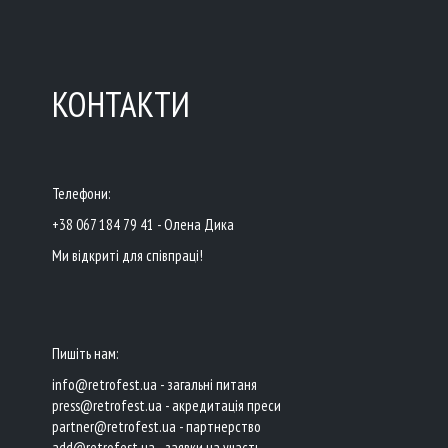
КОНТАКТИ
Телефони:
+38 067 184 79 41 - Олена Дика
Ми відкриті для співпраці!
Пишіть нам:
info@retrofest.ua - загальні питаня
press@retrofest.ua - акредитація преси
partner@retrofest.ua - партнерство
add@retrofest.ua - заявки на участь