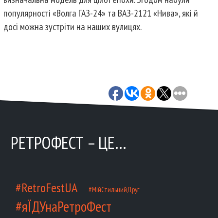
популярності «Волга ГАЗ-24» та ВАЗ-2121 «Нива», які й
досі можна зустріти на наших вулицях.
РЕТРОФЕСТ – ЦЕ…
#RetroFestUA
#МійСтильнийДруг
#яЇДУнаРетроФест