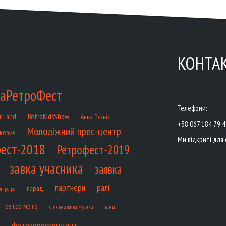
КОНТА
аРетроФест
Телефони:
RetroKidsShow
r Land
Анна Рєзнік
+38 067 184 79 
Молодіжний прес-центр
кевич
Ми відкриті для 
ест-2018
Ретрофест-2019
завка учасника
заявка
партнери
ралі
парад
лі ретро
ретро мото
танці
стильна жива музика
фотокореспондент