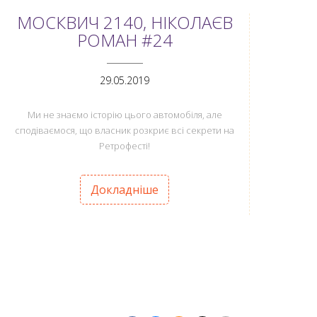
МОСКВИЧ 2140, НІКОЛАЄВ
РОМАН #24
ANEMPTYTEXTLLINE
29.05.2019
Ми не знаємо історію цього автомобіля, але
сподіваємося, що власник розкриє всі секрети на
Ретрофесті!
Докладніше