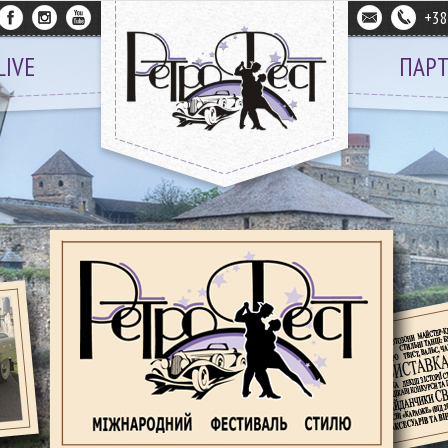
+3
LIVE
ПАР