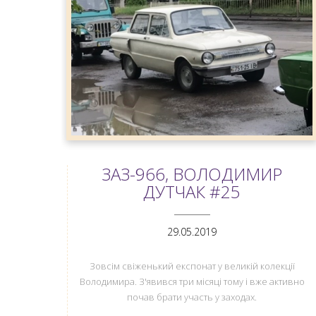
ЗАЗ-966, ВОЛОДИМИР
ДУТЧАК #25
ANEMPTYTEXTLLINE
29.05.2019
Зовсім свіженький експонат у великій колекції
Володимира. З'явився три місяці тому і вже активно
почав брати участь у заходах.