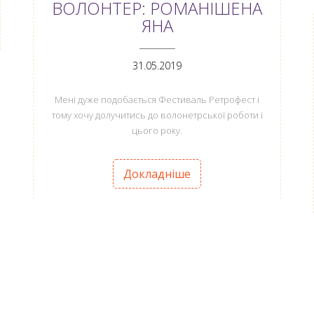
ВОЛОНТЕР: РОМАНІШЕНА
ЯНА
ANEMPTYTEXTLLINE
31.05.2019
Мені дуже подобається Фестиваль Ретрофест і
тому хочу долучитись до волонетрської роботи і
цього року.
Докладніше