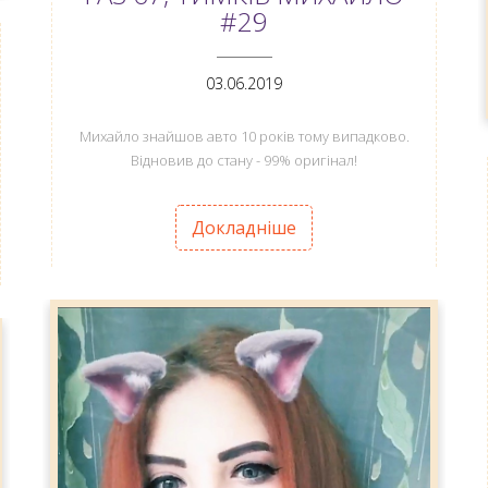
#29
ANEMPTYTEXTLLINE
03.06.2019
Михайло знайшов авто 10 років тому випадково.
Відновив до стану - 99% оригінал!
Докладніше