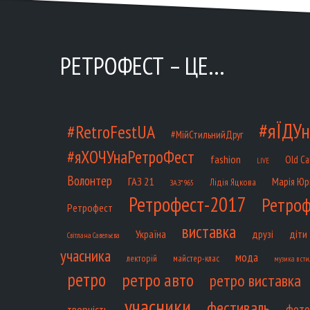
РЕТРОФЕСТ – ЦЕ…
#яЇДУн
#RetroFestUA
#МійСтильнийДруг
#яХОЧУнаРетроФест
fashion
Old Ca
LIVE
Волонтер
ГАЗ 21
Марія Юр
Лідія Яцкова
ЗАЗ*965
Ретрофест-2017
Ретроф
Ретрофест
виставка
діти
Україна
друзі
Світлана Савельєва
учасника
мода
лекторій
майстер-клас
музика в сти
ретро
ретро авто
ретро виставка
учасники
фестиваль
фото