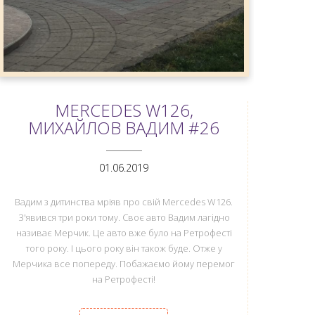
MERCEDES W126,
МИХАЙЛОВ ВАДИМ #26
ANEMPTYTEXTLLINE
01.06.2019
Вадим з дитинства мріяв про свій Mercedes W126.
З'явився три роки тому. Своє авто Вадим лагідно
називає Мерчик. Це авто вже було на Ретрофесті
того року. І цього року він також буде. Отже у
Мерчика все попереду. Побажаємо йому перемог
на Ретрофесті!