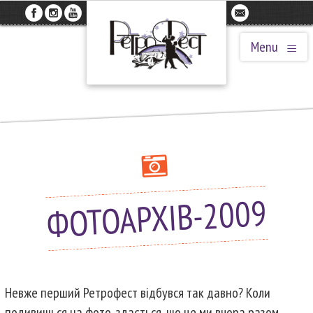
≡
Menu
ФОТОАРХІВ-2009
Невже перший Ретрофест відбувся так давно? Коли
подивишься на фото, здається, що це ми вчора разом