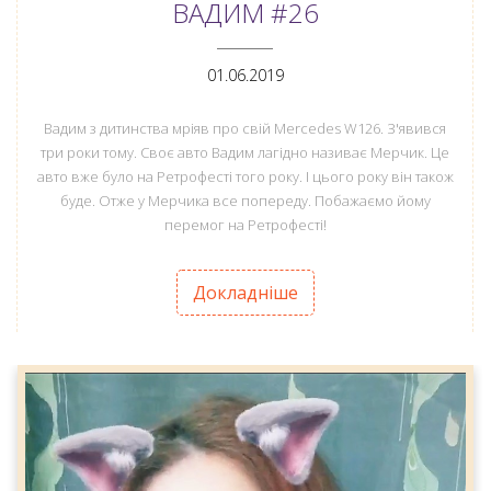
ВАДИМ #26
ANEMPTYTEXTLLINE
01.06.2019
Вадим з дитинства мріяв про свій Mercedes W126. З'явився
три роки тому. Своє авто Вадим лагідно називає Мерчик. Це
авто вже було на Ретрофесті того року. І цього року він також
буде. Отже у Мерчика все попереду. Побажаємо йому
перемог на Ретрофесті!
Докладніше