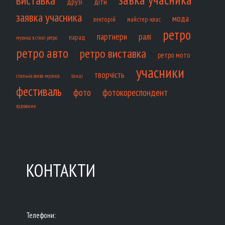
виставка
діти
друзі
заявка учасника
мода
лекторій
майстер-клас
ретро
партнери
ралі
парад
музика в стилі ретро
ретро авто
ретро виставка
ретро мото
учасники
творчість
танці
стильна жива музика
фестиваль
фото
фотокореспондент
художник
КОНТАКТИ
Телефони: