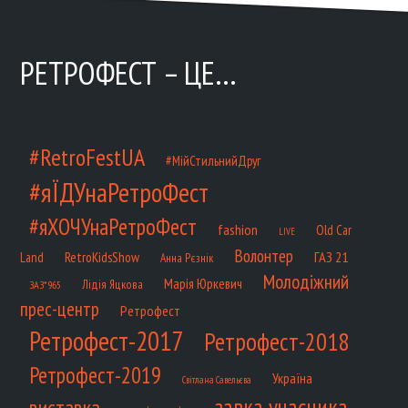
РЕТРОФЕСТ – ЦЕ…
#RetroFestUA
#МійСтильнийДруг
#яЇДУнаРетроФест
#яХОЧУнаРетроФест
fashion
Old Car
LIVE
Волонтер
ГАЗ 21
RetroKidsShow
Land
Анна Рєзнік
Молодіжний
Марія Юркевич
Лідія Яцкова
ЗАЗ*965
прес-центр
Ретрофест
Ретрофест-2017
Ретрофест-2018
Ретрофест-2019
Україна
Світлана Савельєва
завка учасника