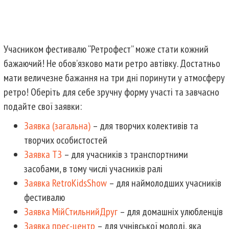
Учасником фестивалю “Ретрофест” може стати кожний
бажаючий! Не обов’язково мати ретро автівку. Достатньо
мати величезне бажання на три дні поринути у атмосферу
ретро! Оберіть для себе зручну форму участі та завчасно
подайте свої заявки:
Заявка (загальна)
– для творчих колективів та
творчих особистостей
Заявка ТЗ
– для учасників з транспортними
засобами, в тому числі учасників ралі
Заявка RetroKidsShow
– для наймолодших учасників
фестивалю
Заявка МійСтильнийДруг
– для домашніх улюбленців
Заявка прес-центр
– для учнівської молоді, яка