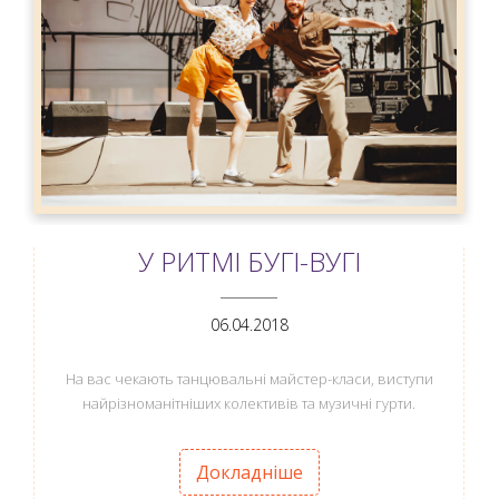
У РИТМІ БУГІ-ВУГІ
ANEMPTYTEXTLLINE
06.04.2018
На вас чекають танцювальні майстер-класи, виступи
найрізноманітніших колективів та музичні гурти.
Докладніше