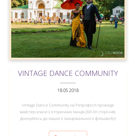
VINTAGE DANCE COMMUNITY
ANEMPTYTEXTLLINE
18.05.2018
Vintage Dance Community на Ретрофесті проведе
майстер-класи з історичних танців (ХІХ-ХХ сторіччя).
Доєнуйтесь до нашого танцювального флешмобу!