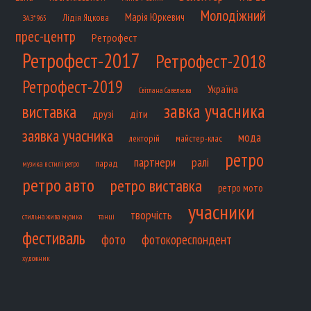
Молодіжний
Марія Юркевич
Лідія Яцкова
ЗАЗ*965
прес-центр
Ретрофест
Ретрофест-2017
Ретрофест-2018
Ретрофест-2019
Україна
Світлана Савельєва
завка учасника
виставка
діти
друзі
заявка учасника
мода
лекторій
майстер-клас
ретро
партнери
ралі
парад
музика в стилі ретро
ретро авто
ретро виставка
ретро мото
учасники
творчість
танці
стильна жива музика
фестиваль
фото
фотокореспондент
художник