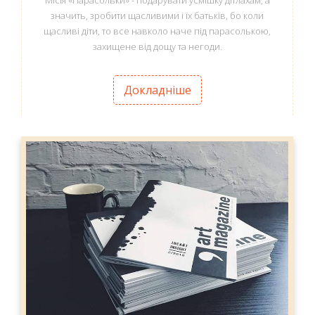
Місія «Парасольки» - подарувати усмішку дітлахам, а
значить, зробити щасливими і їх батьків, бо коли
щасливі діти, то все навколо наче під парасолькою,
захищене від дощу та негоди.
Докладніше