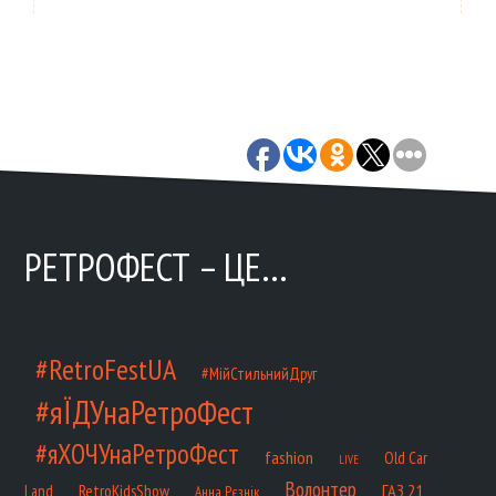
РЕТРОФЕСТ – ЦЕ…
#RetroFestUA
#МійСтильнийДруг
#яЇДУнаРетроФест
#яХОЧУнаРетроФест
fashion
Old Car
LIVE
Волонтер
ГАЗ 21
RetroKidsShow
Land
Анна Рєзнік