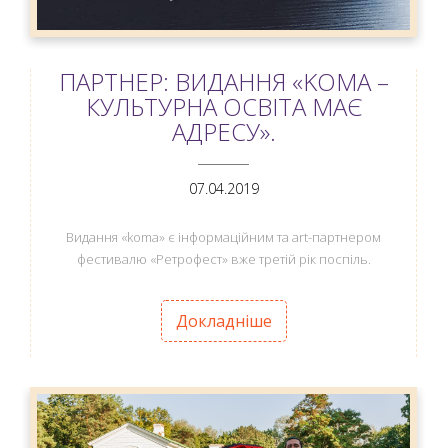
ПАРТНЕР: ВИДАННЯ «KOMA –
КУЛЬТУРНА ОСВІТА МАЄ
АДРЕСУ».
ANEMPTYTEXTLLINE
07.04.2019
Видання «koma» є інформаційним та art-партнером
фестивалю «Ретрофест» вже третій рік поспіль.
Докладніше