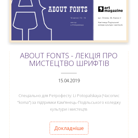
ABOUT FONTS - ЛЕКЦІЯ ПРО
МИСТЕЦТВО ШРИФТІВ
ANEMPTYTEXTLLINE
15.04.2019
Спеціально для Ретрофесту: Li Potopalskaya (Часопис
"koma") за підтримки Кам'янець-Подільського коледжу
культури і мистецтв
Докладніше