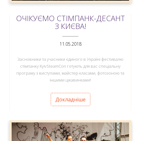
ОЧІКУЄМО СТІМПАНК-ДЕСАНТ
З КИЄВА!
ANEMPTYTEXTLLINE
11.05.2018
Засновники та учасники єдиного в Україні фестивалю
стімпанку KyivSteamCon готують для вас спеціальну
програму з виступами, майстер-класами, фотозоною та
іншими цікавинками!
Докладніше