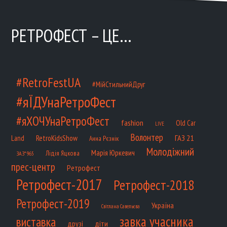
РЕТРОФЕСТ – ЦЕ…
#RetroFestUA
#МійСтильнийДруг
#яЇДУнаРетроФест
#яХОЧУнаРетроФест
fashion
Old Car
LIVE
Волонтер
ГАЗ 21
RetroKidsShow
Land
Анна Рєзнік
Молодіжний
Марія Юркевич
Лідія Яцкова
ЗАЗ*965
прес-центр
Ретрофест
Ретрофест-2017
Ретрофест-2018
Ретрофест-2019
Україна
Світлана Савельєва
завка учасника
виставка
діти
друзі