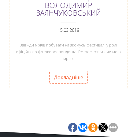
ВОЛОДИМИР
ЗАЯНЧУКОВСЬКИЙ
ANEMPTYTEXTLLINE
15.03.2019
Завжди мріяв побувати на якомусь фестивалі у ролі
офіційного фотокореспондента. Ретрофест втілив мою
мрію.
Докладніше