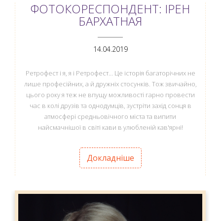
ФОТОКОРЕСПОНДЕНТ: ІРЕН
БАРХАТНАЯ
ANEMPTYTEXTLLINE
14.04.2019
Ретрофест і я, я і Ретрофест... Це історія багаторічних не
лише професійних, а й дружніх стосунків. Тож звичайно,
цього року я теж не впущу можливості гарно провести
час в колі друзів та однодумців, зустріти захід сонця в
атмосфері средньовічного міста та випити
найсмачнішої в світі кави в улюбленій кав'ярні!
Докладніше