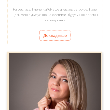
На фестивалі мене найбільше цікавить ретро-ралі, але
щось мені підказує, що на фестивалі будуть інші приємні
несподіванки
Докладніше