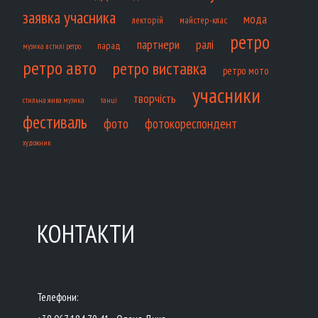
заявка учасника
мода
лекторій
майстер-клас
ретро
партнери
ралі
парад
музика в стилі ретро
ретро авто
ретро виставка
ретро мото
учасники
творчість
танці
стильна жива музика
фестиваль
фото
фотокореспондент
художник
КОНТАКТИ
Телефони: