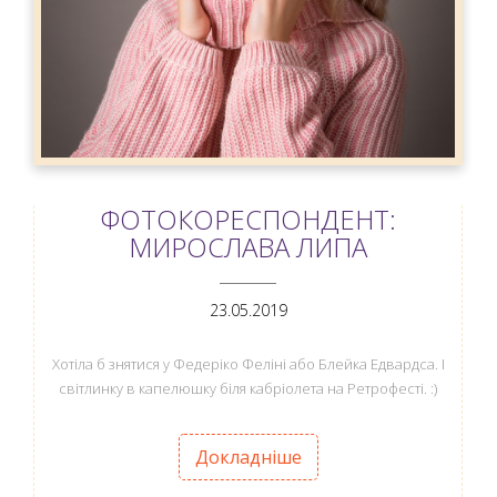
ФОТОКОРЕСПОНДЕНТ:
МИРОСЛАВА ЛИПА
ANEMPTYTEXTLLINE
23.05.2019
Хотіла б знятися у Федеріко Феліні або Блейка Едвардса. І
світлинку в капелюшку біля кабріолета на Ретрофесті. :)
Докладніше