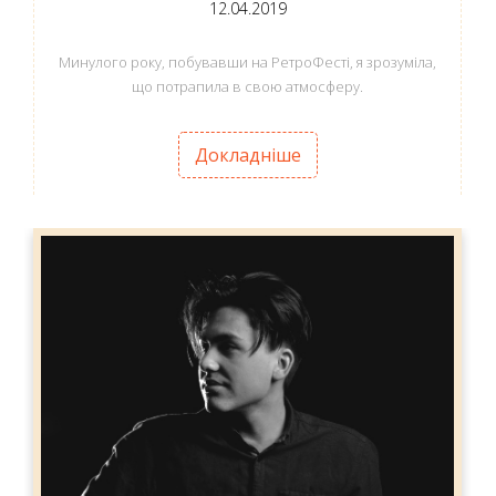
12.04.2019
Минулого року, побувавши на РетроФесті, я зрозуміла,
що потрапила в свою атмосферу.
Докладніше