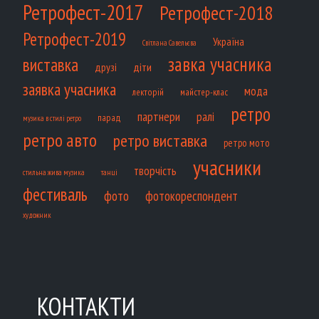
Ретрофест-2017
Ретрофест-2018
Ретрофест-2019
Україна
Світлана Савельєва
завка учасника
виставка
діти
друзі
заявка учасника
мода
лекторій
майстер-клас
ретро
партнери
ралі
парад
музика в стилі ретро
ретро авто
ретро виставка
ретро мото
учасники
творчість
танці
стильна жива музика
фестиваль
фото
фотокореспондент
художник
КОНТАКТИ