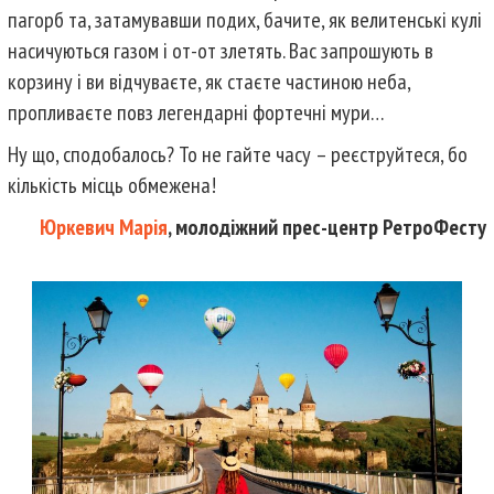
пагорб та, затамувавши подих, бачите, як велитенські кулі
насичуються газом і от-от злетять. Вас запрошують в
корзину і ви відчуваєте, як стаєте частиною неба,
пропливаєте повз легендарні фортечні мури…
Ну що, сподобалось? То не гайте часу – реєструйтеся, бо
кількість місць обмежена!
Юркевич Марія
, молодіжний прес-центр РетроФесту