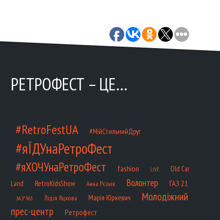
РЕТРОФЕСТ – ЦЕ…
#RetroFestUA
#МійСтильнийДруг
#яЇДУнаРетроФест
#яХОЧУнаРетроФест
fashion
Old Car
LIVE
Волонтер
ГАЗ 21
RetroKidsShow
Land
Анна Рєзнік
Молодіжний
Марія Юркевич
Лідія Яцкова
ЗАЗ*965
прес-центр
Ретрофест