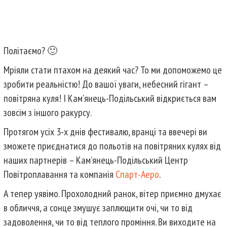
Політаємо? 🙂
Мріяли стати птахом на деякий час? То ми допоможемо це
зробити реальністю! До вашої уваги, небесний гігант –
повітряна куля! І Кам’янець-Подільський відкриється вам
зовсім з іншого ракурсу.
Протягом усіх 3-х днів фестивалю, вранці та ввечері ви
зможете приєднатися до польотів на повітряних кулях від
наших партнерів – Кам’янець-Подільський Центр
Повітроплавання та компанія
Спарт-Аеро
.
А тепер уявімо. Прохолодний ранок, вітер приємно дмухає
в обличчя, а сонце змушує заплющити очі, чи то від
задоволення, чи то від теплого проміння. Ви виходите на