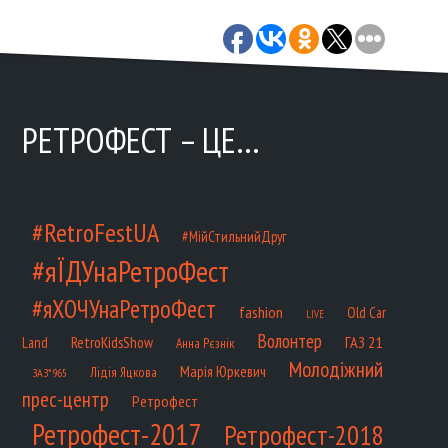
РЕТРОФЕСТ – ЦЕ…
#RetroFestUA
#МійСтильнийДруг
#яЇДУнаРетроФест
#яХОЧУнаРетроФест
fashion
Old Car
LIVE
Волонтер
ГАЗ 21
RetroKidsShow
Land
Анна Рєзнік
Молодіжний
Марія Юркевич
Лідія Яцкова
ЗАЗ*965
прес-центр
Ретрофест
Ретрофест-2017
Ретрофест-2018