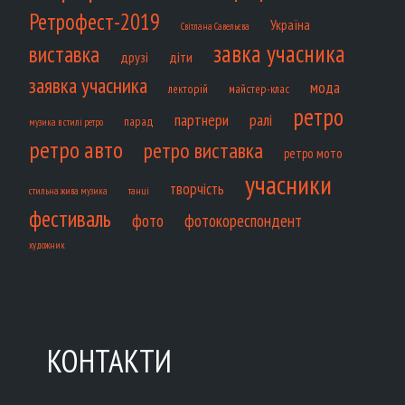
Ретрофест-2019
Україна
Світлана Савельєва
завка учасника
виставка
діти
друзі
заявка учасника
мода
лекторій
майстер-клас
ретро
партнери
ралі
парад
музика в стилі ретро
ретро авто
ретро виставка
ретро мото
учасники
творчість
танці
стильна жива музика
фестиваль
фото
фотокореспондент
художник
КОНТАКТИ