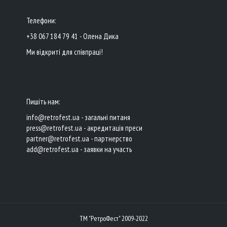
Телефони:
+38 067 184 79 41 - Олена Дика
Ми відкриті для співпраці!
Пишіть нам:
info@retrofest.ua - загальні питаня
press@retrofest.ua - акредитація преси
partner@retrofest.ua - партнерство
add@retrofest.ua - заявки на участь
ТМ "РетроФест" 2009-2022