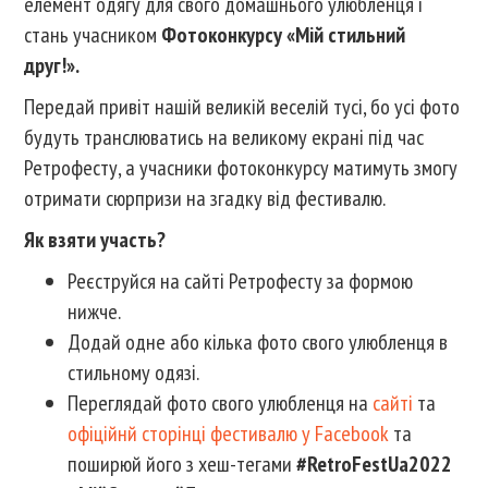
елемент одягу для свого домашнього улюбленця і
стань учасником
Фотоконкурсу «Мій стильний
друг!».
Передай привіт нашій великій веселій тусі, бо усі фото
будуть транслюватись на великому екрані під час
Ретрофесту, а учасники фотоконкурсу матимуть змогу
отримати сюрпризи на згадку від фестивалю.
Як взяти участь?
Реєструйся на сайті Ретрофесту за формою
нижче.
Додай одне або кілька фото свого улюбленця в
стильному одязі.
Переглядай фото свого улюбленця на
сайті
та
офіційнй сторінці фестивалю у Facebook
та
поширюй його з хеш-тегами
#RetroFestUa2022