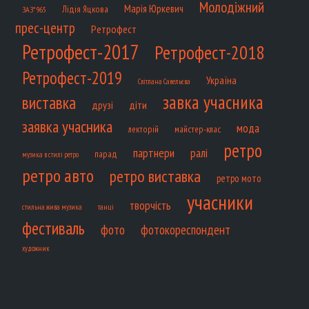
Молодіжний
Марія Юркевич
Лідія Яцкова
ЗАЗ*965
прес-центр
Ретрофест
Ретрофест-2017
Ретрофест-2018
Ретрофест-2019
Україна
Світлана Савельєва
завка учасника
виставка
діти
друзі
заявка учасника
мода
лекторій
майстер-клас
ретро
партнери
ралі
парад
музика в стилі ретро
ретро авто
ретро виставка
ретро мото
учасники
творчість
танці
стильна жива музика
фестиваль
фото
фотокореспондент
художник