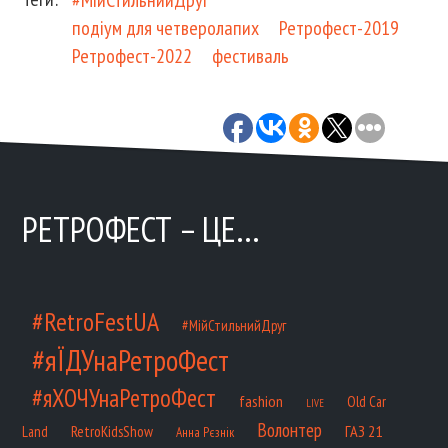
#МійСтильнийДруг
подіум для четверолапих
Ретрофест-2019
Ретрофест-2022
фестиваль
РЕТРОФЕСТ – ЦЕ…
#RetroFestUA
#МійСтильнийДруг
#яЇДУнаРетроФест
#яХОЧУнаРетроФест
fashion
Old Car
LIVE
Волонтер
ГАЗ 21
RetroKidsShow
Land
Анна Рєзнік