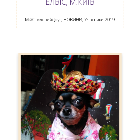
ЕЛВІС, М.КИЇВ
ANEMPTYTEXTLLINE
МійСтильнийДруг
,
НОВИНИ
,
Учасники 2019