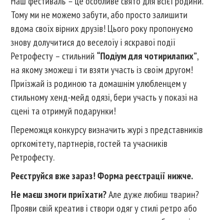
Наш фестиваль – це особливе свято для всієї родини.
Тому ми не можемо забути, або просто залишити
вдома своїх вірних друзів! Цього року пропонуємо
знову долучитися до веселоїу і яскравої події
Ретрофесту – стильний
“Подіум для чотирилапих”
,
на якому зможеш і ти взяти участь із своїм другом!
Приїзжай із родиною та домашнім улюбленцем у
стильному хенд-мейд одязі, бери участь у показі на
сцені та отримуй подарунки!
Переможця конкурсу визначить журі з представників
оргкомітету, партнерів, гостей та учасників
Ретрофесту.
Реєструйся вже зараз! Форма реєстрації нижче.
Не маєш змоги приїхати?
Але дуже любиш тварин?
Прояви свій креатив і створи одяг у стилі ретро або