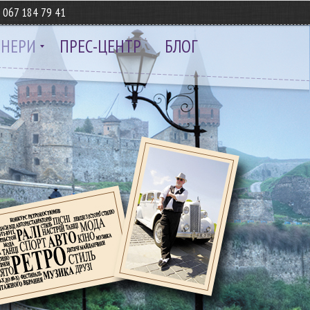
8
067 184 79 41
ТНЕРИ
ПРЕС-ЦЕНТР
БЛОГ