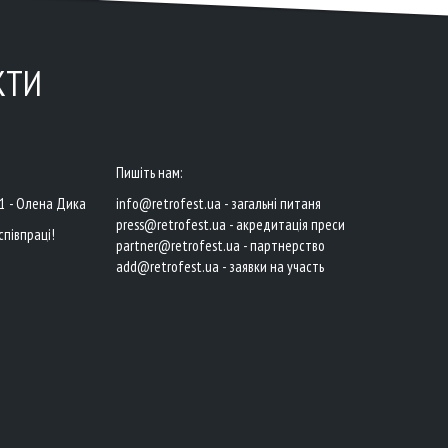
КТИ
Пишіть нам:
41 - Олена Дика
info@retrofest.ua - загальні питаня
press@retrofest.ua - акредитація преси
співпраці!
partner@retrofest.ua - партнерство
add@retrofest.ua - заявки на участь