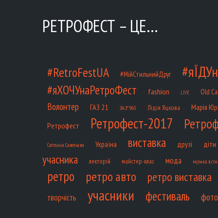
РЕТРОФЕСТ – ЦЕ…
#яЇДУн
#RetroFestUA
#МійСтильнийДруг
#яХОЧУнаРетроФест
fashion
Old Ca
LIVE
Волонтер
ГАЗ 21
Марія Юр
Лідія Яцкова
ЗАЗ*965
Ретрофест-2017
Ретроф
Ретрофест
виставка
діти
Україна
друзі
Світлана Савельєва
учасника
мода
лекторій
майстер-клас
музика в сти
ретро
ретро авто
ретро виставка
учасники
фестиваль
фото
творчість