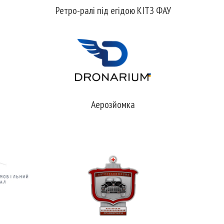
Ретро-ралі під егідою КІТЗ ФАУ
Аерозйомка