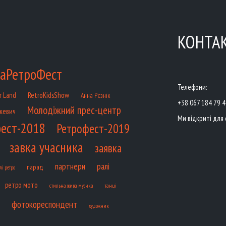
КОНТА
аРетроФест
Телефони:
RetroKidsShow
r Land
Анна Рєзнік
+38 067 184 79 
Молодіжний прес-центр
кевич
Ми відкриті для 
ест-2018
Ретрофест-2019
завка учасника
заявка
партнери
ралі
парад
лі ретро
ретро мото
танці
стильна жива музика
фотокореспондент
художник