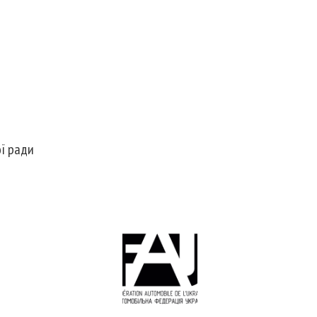
ої ради