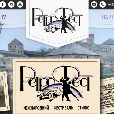
+3
LIVE
ПАР