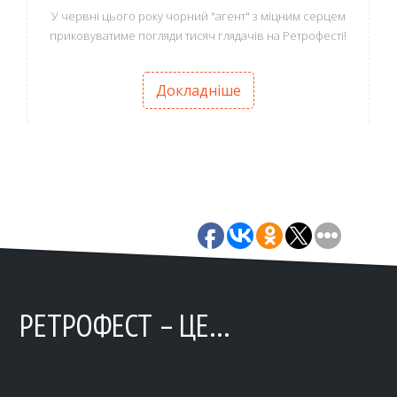
У червні цього року чорний "агент" з міцним серцем
приковуватиме погляди тисяч глядачів на Ретрофесті!
Докладніше
РЕТРОФЕСТ – ЦЕ…