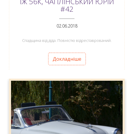
ІЖ 56К, ЧАПЛІНСЬКИЙ ЮРІЙ
#42
ANEMPTYTEXTLLINE
02.06.2018
Спадщина від діда. Повністю відреставрований.
Докладніше