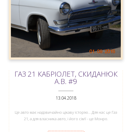
ГАЗ 21 КАБРІОЛЕТ, СКИДАНЮК
А.В. #9
ANEMPTYTEXTLLINE
13.04.2018
Це авто має надзвичайно цікаву історію... Для нас це Газ
21, а для власника авто, і його сім‘ї - це Монро.