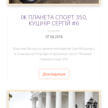
ІЖ ПЛАНЕТА СПОРТ 350,
КУШНІР СЕРГІЙ #6
ANEMPTYTEXTLLINE
07.04.2018
Власник багоатьох цікавих мотоциклів Сергій Кушнір з
м.Очакова на Ретрофесті презентує свого "Йожика" -
Планета Спорт 350.
Докладніше