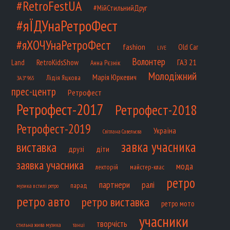
#RetroFestUA
#МійСтильнийДруг
#яЇДУнаРетроФест
#яХОЧУнаРетроФест
fashion
Old Car
LIVE
Волонтер
ГАЗ 21
RetroKidsShow
Land
Анна Рєзнік
Молодіжний
Марія Юркевич
Лідія Яцкова
ЗАЗ*965
прес-центр
Ретрофест
Ретрофест-2017
Ретрофест-2018
Ретрофест-2019
Україна
Світлана Савельєва
завка учасника
виставка
діти
друзі
заявка учасника
мода
лекторій
майстер-клас
ретро
партнери
ралі
парад
музика в стилі ретро
ретро авто
ретро виставка
ретро мото
учасники
творчість
танці
стильна жива музика