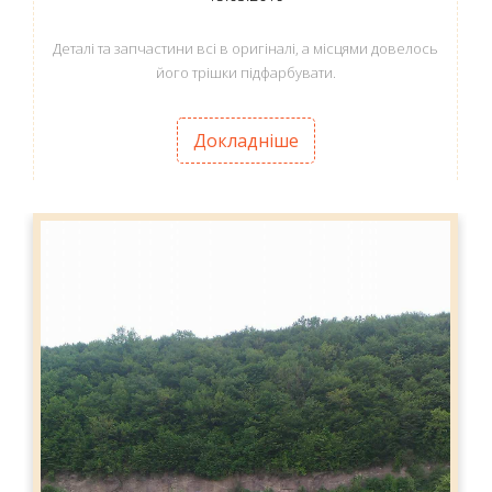
Деталі та запчастини всі в оригіналі, а місцями довелось
його трішки підфарбувати.
Докладніше