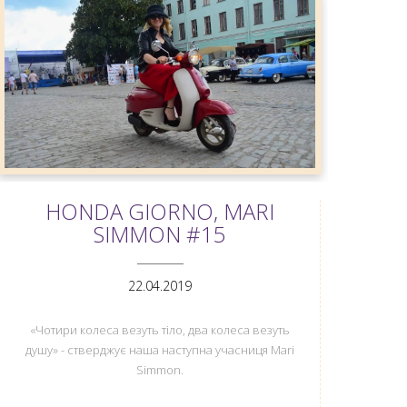
HONDA GIORNO, MARI
SIMMON #15
ANEMPTYTEXTLLINE
22.04.2019
«Чотири колеса везуть тіло, два колеса везуть
душу» - стверджує наша наступна учасниця Mari
Simmon.