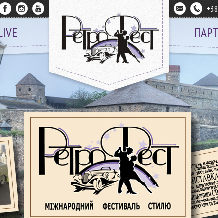
+3
LIVE
ПАР