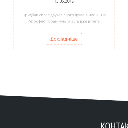
13.05.2019
Придбав свого двуколісного друга в Японії. На
Ретрофесті братимуть участь вже втретє.
Докладніше
КОНТА