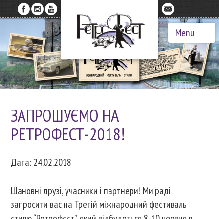
≡
Menu
ЗАПРОШУЄМО НА
РЕТРОФЕСТ-2018!
Дата: 24.02.2018
Шановні друзі, учасники і партнери! Ми раді
запросити вас на Третій міжнародний фестиваль
стилю “Ретрофест”, який відбудеться 8-10 червня в