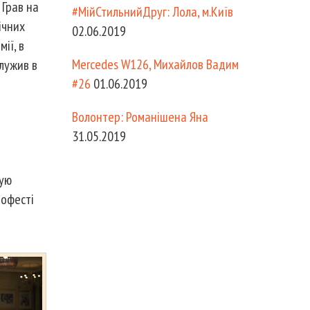
 Грав на
#МійСтильнийДруг: Лола, м.Київ
ічних
02.06.2019
ії, в
Mercedes W126, Михайлов Вадим
лужив в
#26
01.06.2019
Волонтер: Романішена Яна
31.05.2019
рую
рофесті