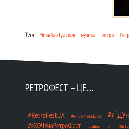
Теги:
Михайло Гудзеря
музика
ретро
Рет
РЕТРОФЕСТ – ЦЕ…
#яЇДУн
#RetroFestUA
#МійСтильнийДруг
#яХОЧУнаРетроФест
fashion
Old Ca
LIVE