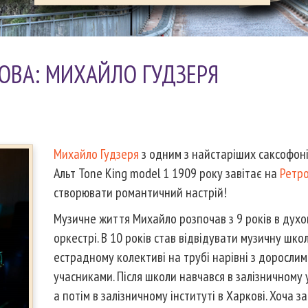
ОВА: МИХАЙЛО ГУДЗЕРЯ
Михайло Гудзеря
з одним з найстаріших саксофон
Альт Tone King model 1 1909 року завітає на
Ретр
створювати романтичний настрій!
Музичне життя Михайло розпочав з 9 років в дух
оркестрі. В 10 років став відвідувати музичну школ
естрадному колективі на трубі нарівні з доросли
учасниками. Після школи навчався в залізничному 
а потім в залізничному інституті в Харкові. Хоча за