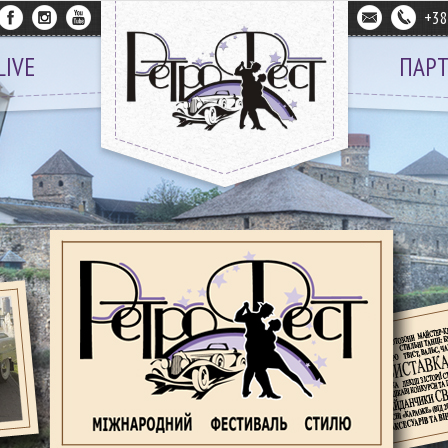
+3
LIVE
ПАР