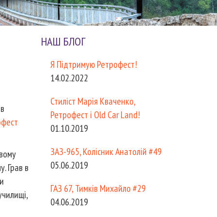
НАШ БЛОГ
Я Підтримую Ретрофест!
14.02.2022
Стиліст Марія Кваченко,
ів
Ретрофест і Old Car Land!
офест
01.10.2019
ЗАЗ-965, Колісник Анатолій #49
овому
05.06.2019
у. Грав в
ми
ГАЗ 67, Тимків Михайло #29
училищі,
04.06.2019