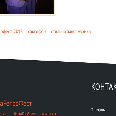
рофест-2018
саксофон
стильна жива музика
КОНТА
аРетроФест
Телефони:
RetroKidsShow
r Land
Анна Рєзнік