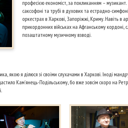
професією економіст, за покликанням – музикант.
саксофоні та трубі в духових та естрадно-симфон
оркестрах в Харкові, Запоріжжі, Криму. Навіть в арм
прикордонних військах на Афганському кордоні, с
позаштатному музичному взводі.
ка, якою я ділюся зі своїми слухачами в Харкові. Іноді манд
щастило Кам’янець-Подільському, бо вже зовсім скоро на Рет
.