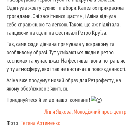
Одягнула жовту сукню і підбори. Капелюх прикрасила
трояндами. Очі засвітилися щастям, і Аліна відчула
себе справжньою та легкою. Такою, що аж підлітала,
танцюючи на сцені на фестивалі Ретро Круїза.
Так, саме сюди дівчина прямувала у яскравому та
особливому образі. Тут усміхаються люди в ретро
костюмах та лунає джаз. На фестивалі вона потрапляє
у ту атмосферу, якої так не вистачає в повсякденності.
Аліна вже продумує новий образ для Ретрофесту, на
якому обов’язково з’явиться.
Приєднуйтеся й ви до нашої компанії!
Лідія Яцкова, Молодіжний прес-центр
Фото:
Тетяна Артеменко