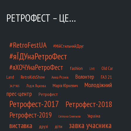
РЕТРОФЕСТ – ЦЕ…
#RetroFestUA
#МійСтильнийДруг
#яЇДУнаРетроФест
#яХОЧУнаРетроФест
fashion
Old Car
LIVE
Волонтер
ГАЗ 21
RetroKidsShow
Land
Анна Рєзнік
Молодіжний
Марія Юркевич
Лідія Яцкова
ЗАЗ*965
прес-центр
Ретрофест
Ретрофест-2017
Ретрофест-2018
Ретрофест-2019
Україна
Світлана Савельєва
завка учасника
виставка
діти
друзі