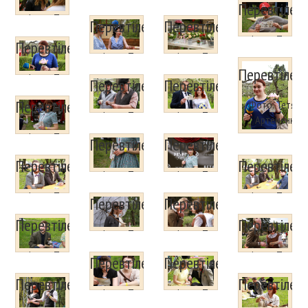
Перевтілен
Артеменко
Фото: Тетяна
Перевтілення
Перевтілення
Артеменко
Фото: Тетяна
Перевтілення
Артеменко
Фото: Тетяна
Фото: Тетяна
Перевтілен
Артеменко
Артеменко
Фото: Тетяна
Перевтілення
Перевтілення
Артеменко
Перевтілення
Фото: Тетяна
Фото: Тетяна
Фото: Тетяна
Артеменко
Артеменко
Артеменко
Фото: Тетяна
Перевтілення
Перевтілення
Артеменко
Перевтілення
Перевтілен
Фото: Тетяна
Фото: Тетяна
Артеменко
Артеменко
Фото: Тетяна
Фото: Тетяна
Перевтілення
Перевтілення
Артеменко
Артеменко
Перевтілення
Перевтілен
Фото: Тетяна
Фото: Тетяна
Артеменко
Артеменко
Фото: Тетяна
Фото: Тетяна
Перевтілення
Перевтілення
Артеменко
Артеменко
Перевтілення
Перевтілен
Фото: Тетяна
Фото: Тетяна