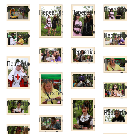
Перевтілення
Перевтілен
Перевтілення
Перевтілення
Фото: Тетяна
Фото: Тетяна
Фото: Тетяна
Фото: Тетяна
Артеменко
Артеменко
Артеменко
Артеменко
Перевтілення
Перевтілен
Фото: Тетяна
Фото: Тетяна
Перевтілення
Перевтілення
Артеменко
Артеменко
Перевтілен
Перевтілення
Фото: Тетяна
Фото: Тетяна
Артеменко
Артеменко
Фото: Тетяна
Перевтілення
Фото: Тетяна
Перевтілення
Артеменко
Артеменко
Перевтілен
Фото: Тетяна
Фото: Тетяна
Артеменко
Артеменко
Фото: Тетяна
Перевтілення
Перевтілення
Артеменко
Перевтілен
Фото: Тетяна
Перевтілення
Фото: Тетяна
Артеменко
Артеменко
Фото: Тетяна
Перевтілення
Артеменко
Фото: Тетяна