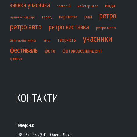
заявка учасника
мода
лекторій
майстер-клас
ретро
партнери
ралі
парад
музика в стилі ретро
ретро авто
ретро виставка
ретро мото
учасники
творчість
танці
стильна жива музика
фестиваль
фото
фотокореспондент
художник
КОНТАКТИ
Телефони:
+38 067 184 79 41 - Олена Дика