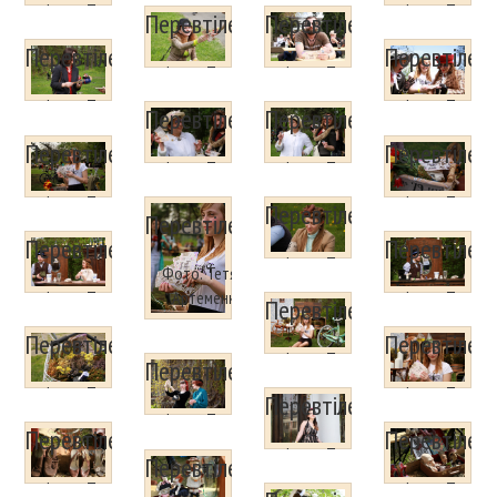
Артеменко
Артеменко
Фото: Тетяна
Фото: Тетяна
Перевтілення
Перевтілення
Артеменко
Артеменко
Перевтілення
Перевтілен
Фото: Тетяна
Фото: Тетяна
Артеменко
Артеменко
Фото: Тетяна
Фото: Тетяна
Перевтілення
Перевтілення
Артеменко
Артеменко
Перевтілення
Перевтілен
Фото: Тетяна
Фото: Тетяна
Артеменко
Артеменко
Фото: Тетяна
Фото: Тетяна
Перевтілення
Перевтілення
Артеменко
Артеменко
Перевтілення
Перевтілен
Фото: Тетяна
Фото: Тетяна
Артеменко
Фото: Тетяна
Артеменко
Фото: Тетяна
Перевтілення
Артеменко
Артеменко
Перевтілення
Перевтілен
Фото: Тетяна
Перевтілення
Артеменко
Фото: Тетяна
Фото: Тетяна
Перевтілення
Артеменко
Артеменко
Фото: Тетяна
Перевтілення
Перевтілен
Артеменко
Фото: Тетяна
Перевтілення
Артеменко
Фото: Тетяна
Фото: Тетяна