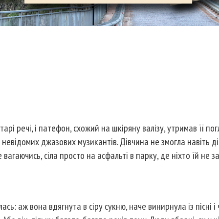
арі речі, і патефон, схожий на шкіряну валізу, утримав її пог
 невідомих джазових музикантів. Дівчина не змогла навіть д
 вагаючись, сіла просто на асфальті в парку, де ніхто їй не за
сь: аж вона вдягнута в сіру сукню, наче винирнула із пісні і 