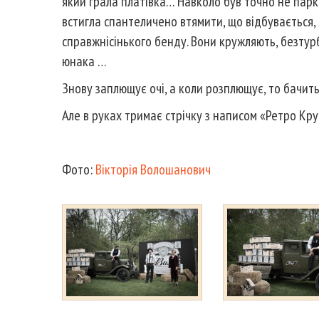
який грала платівка… Навколо був точно не парк. А
встигла спантеличено втямити, що відбувається, 
справжнісінького бенду. Вони кружляють, безтур
юнака …
Знову заплющує очі, а коли розплющує, то бачить
Але в руках тримає стрічку з написом «Ретро Кр
Фото:
Вікторія Волошанович