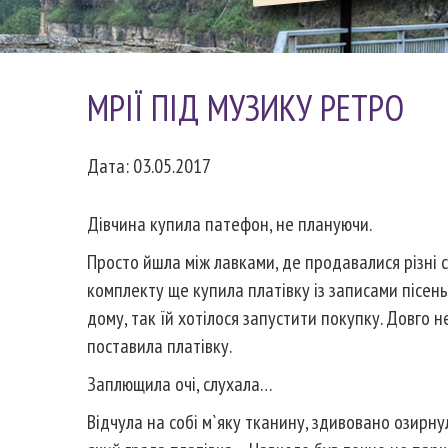
МРІЇ ПІД МУЗИКУ РЕТРО
Дата: 03.05.2017
Дівчина купила патефон, не плануючи.
Просто йшла між лавками, де продавалися різні ст
комплекту ще купила платівку із записами пісень
дому, так їй хотілося запустити покупку. Довго не
поставила платівку.
Заплющила очі, слухала…
Відчула на собі м`яку тканину, здивовано озирнула