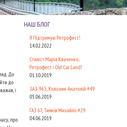
НАШ БЛОГ
Я Підтримую Ретрофест!
14.02.2022
Стиліст Марія Кваченко,
Ретрофест і Old Car Land!
ляд. До
01.10.2019
ійти до
ЗАЗ-965, Колісник Анатолій #49
важав, і
05.06.2019
ГАЗ 67, Тимків Михайло #29
04.06.2019
часу, про