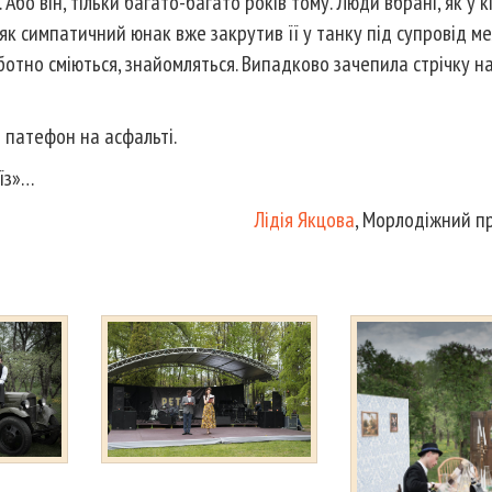
бо він, тільки багато-багато років тому. Люди вбрані, як у кі
як симпатичний юнак вже закрутив її у танку під супровід ме
ботно сміються, знайомляться. Випадково зачепила стрічку н
 патефон на асфальті.
уїз»…
Лідія Якцова
, Морлодіжний п