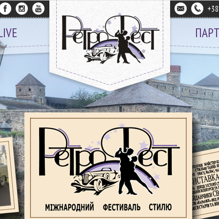
+3
LIVE
ПАР