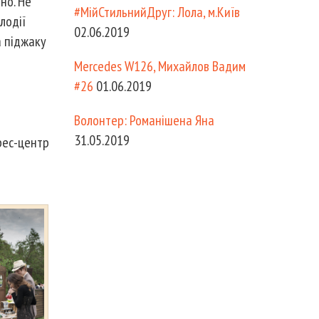
но. Не
#МійСтильнийДруг: Лола, м.Київ
лодії
02.06.2019
а піджаку
Mercedes W126, Михайлов Вадим
#26
01.06.2019
Волонтер: Романішена Яна
31.05.2019
рес-центр