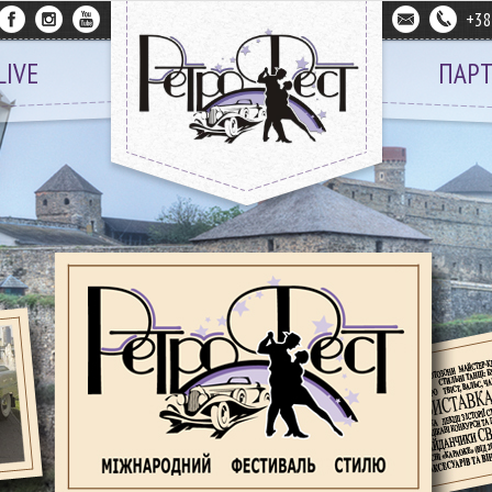
+3
LIVE
ПАР