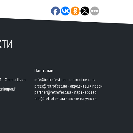
КТИ
Пишіть нам:
41 - Олена Дика
info@retrofest.ua - загальні питаня
press@retrofest.ua - акредитація преси
співпраці!
partner@retrofest.ua - партнерство
add@retrofest.ua - заявки на участь