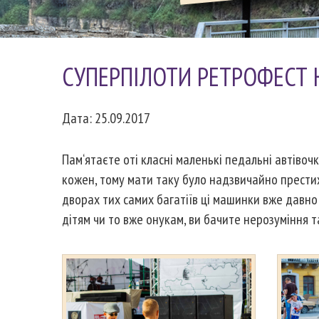
CУПЕРПІЛОТИ РЕТРОФЕСТ 
Дата: 25.09.2017
Пам‘ятаєте оті класні маленькі педальні автівоч
кожен, тому мати таку було надзвичайно престиж
дворах тих самих багатіїв ці машинки вже давно 
дітям чи то вже онукам, ви бачите нерозуміння та