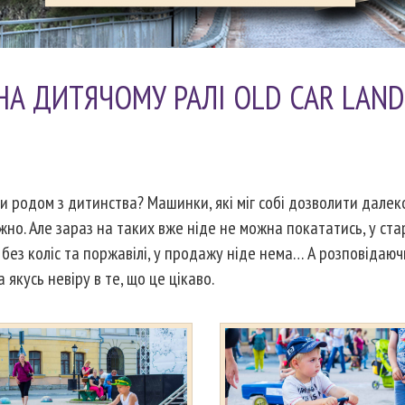
НА ДИТЯЧОМУ РАЛІ OLD CAR LAND
ки родом з дитинства? Машинки, які міг собі дозволити далек
но. Але зараз на таких вже ніде не можна покататись, у ста
без коліс та поржавілі, у продажу ніде нема… А розповідаюч
 якусь невіру в те, що це цікаво.