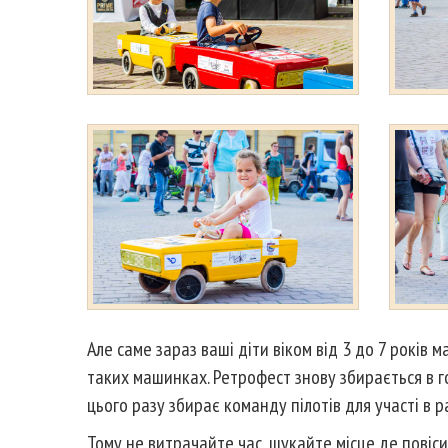
Але саме зараз ваші діти віком від 3 до 7 років 
таких машинках. Ретрофест знову збирається в г
цього разу збирає команду пілотів для учаcті в р
Тому не витрачайте час, шукайте місце де повіс