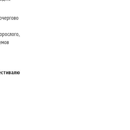
почергово
дорослого,
умов
естивалю