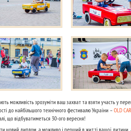
мають можливість зрозуміти ваш захват та взяти участь у пер
ості до найбільшого технічного фестивалю України –
OLD CA
алі, що відбуватиметься 30-ого вересня!
ити новий диплом, а можливо і перший в житті вашої дитини,