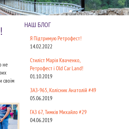
НАШ БЛОГ
!
Я Підтримую Ретрофест!
14.02.2022
Стиліст Марія Кваченко,
о не
Ретрофест і Old Car Land!
рих
01.10.2019
и своїм
ЗАЗ-965, Колісник Анатолій #49
05.06.2019
ГАЗ 67, Тимків Михайло #29
04.06.2019