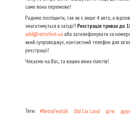
саме вона переможе!
Радимо поспішити, так як є лише 4 авто, а відпо
змагатимуться в заїзді!!
Реєстрація триває до 1
add@retrofest.ua
або зателефонувати за номе
який супроводжує, контактний телефон для зв’я
реєстрації!
Чекаємо на Вас, та ваших юних пілотів!
Теги:
#RetroFestUA
Old Car Land
діти
друз