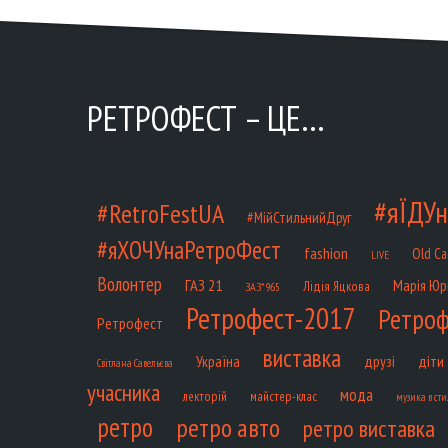
РЕТРОФЕСТ – ЦЕ…
#яЇДУн
#RetroFestUA
#МійСтильнийДруг
#яХОЧУнаРетроФест
fashion
Old Ca
LIVE
Волонтер
ГАЗ 21
Марія Юр
Лідія Яцкова
ЗАЗ*965
Ретрофест-2017
Ретроф
Ретрофест
виставка
діти
Україна
друзі
Світлана Савельєва
учасника
мода
лекторій
майстер-клас
музика в сти
ретро
ретро авто
ретро виставка