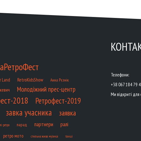
КОНТА
аРетроФест
Телефони:
RetroKidsShow
r Land
Анна Рєзнік
+38 067 184 79 
Молодіжний прес-центр
кевич
Ми відкриті для 
ест-2018
Ретрофест-2019
завка учасника
заявка
партнери
ралі
парад
лі ретро
ретро мото
танці
стильна жива музика