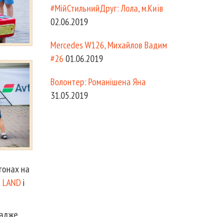
#МійСтильнийДруг: Лола, м.Київ
02.06.2019
Mercedes W126, Михайлов Вадим
#26
01.06.2019
Волонтер: Романішена Яна
31.05.2019
егонах на
R LAND
і
 адже