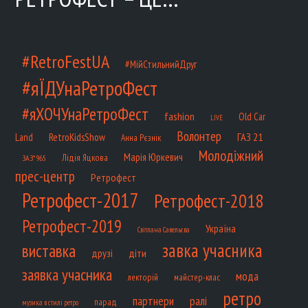
#RetroFestUA
#МійСтильнийДруг
#яЇДУнаРетроФест
#яХОЧУнаРетроФест
fashion
Old Car
LIVE
Волонтер
ГАЗ 21
RetroKidsShow
Land
Анна Рєзнік
Молодіжний
Марія Юркевич
Лідія Яцкова
ЗАЗ*965
прес-центр
Ретрофест
Ретрофест-2017
Ретрофест-2018
Ретрофест-2019
Україна
Світлана Савельєва
завка учасника
виставка
діти
друзі
заявка учасника
мода
лекторій
майстер-клас
ретро
партнери
ралі
парад
музика в стилі ретро