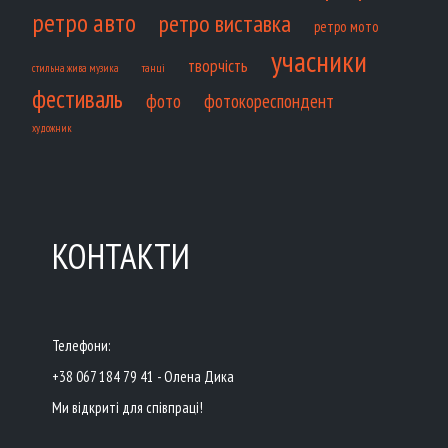
ретро авто
ретро виставка
ретро мото
учасники
творчість
танці
стильна жива музика
фестиваль
фото
фотокореспондент
художник
КОНТАКТИ
Телефони:
+38 067 184 79 41 - Олена Дика
Ми відкриті для співпраці!