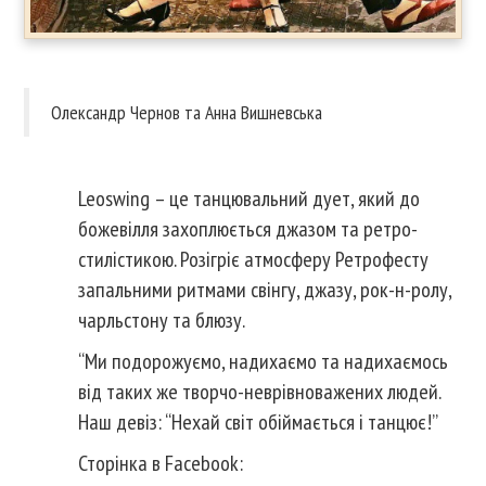
Олександр Чернов та Анна Вишневська
Leoswing – це танцювальний дует, який до
божевілля захоплюється джазом та ретро-
стилістикою. Розігріє атмосферу Ретрофесту
запальними ритмами свінгу, джазу, рок-н-ролу,
чарльстону та блюзу.
“Ми подорожуємо, надихаємо та надихаємось
від таких же творчо-неврівноважених людей.
Наш девіз: “Нехай світ обіймається і танцює!”
Сторінка в Facebook: