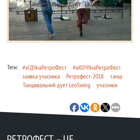
Танцювальний дует "LeoSwing"
Теги:
#яЇДУнаРетроФест
#яХОЧУнаРетроФест
заявка учасника
Ретрофест-2018
танці
Танцювальний дует LeoSwing
учасники
РЕТРОФЕСТ – ЦЕ…