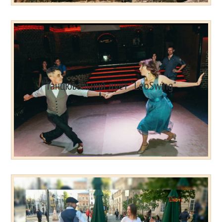
Танцювальний дует "LeoSwing"