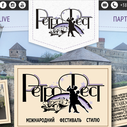
+3
LIVE
ПАР