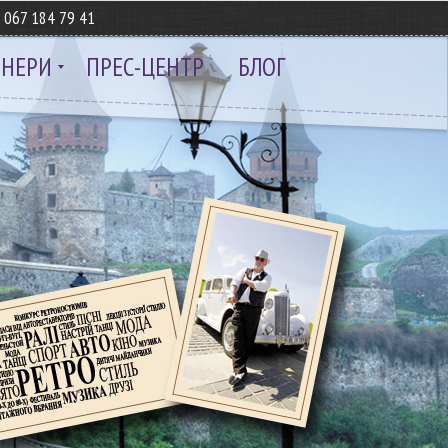
8
067 184 79 41
ТНЕРИ
ПРЕС-ЦЕНТР
БЛОГ