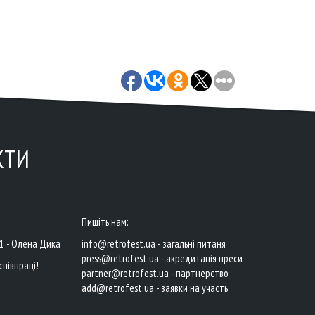
КТИ
Пишіть нам:
41 - Олена Дика
info@retrofest.ua - загальні питаня
press@retrofest.ua - акредитація преси
співпраці!
partner@retrofest.ua - партнерство
add@retrofest.ua - заявки на участь