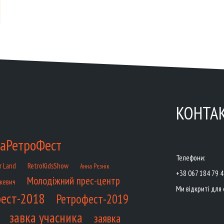
КОНТА
аРетроФест
Телефони:
RetroKidsShow
r Land
Анна Рєзнік
+38 067 184 79 
Молодіжний прес-центр
кевич
Ми відкриті для 
ест-2018
Ретрофест-2019
завка учасника
заявка