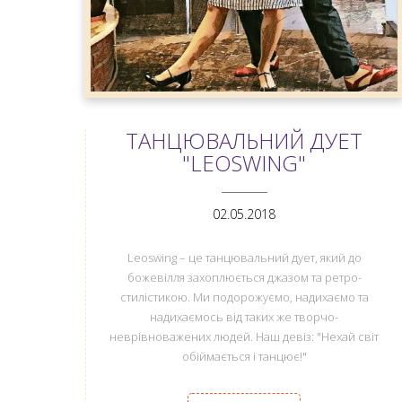
ТАНЦЮВАЛЬНИЙ ДУЕТ
"LEOSWING"
ANEMPTYTEXTLLINE
02.05.2018
Leoswing – це танцювальний дует, який до
божевілля захоплюється джазом та ретро-
стилістикою. Ми подорожуємо, надихаємо та
надихаємось від таких же творчо-
неврівноважених людей. Наш девіз: "Нехай світ
обіймається і танцює!"