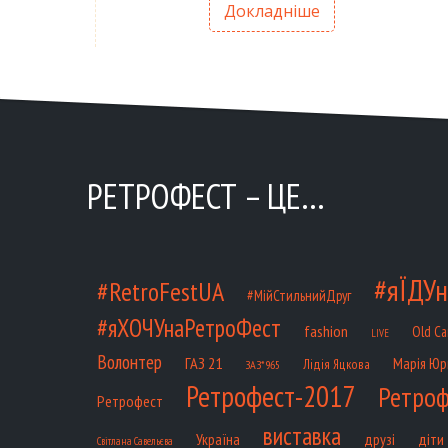
Докладніше
РЕТРОФЕСТ – ЦЕ…
#яЇДУн
#RetroFestUA
#МійСтильнийДруг
#яХОЧУнаРетроФест
fashion
Old Ca
LIVE
Волонтер
ГАЗ 21
Марія Юр
Лідія Яцкова
ЗАЗ*965
Ретрофест-2017
Ретроф
Ретрофест
виставка
діти
Україна
друзі
Світлана Савельєва