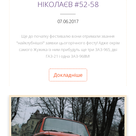
НІКОЛАЄВ #52-58
ANEMPTYTEXTLLINE
07.06.2017
Ще до початку фестивалю вони отримали звання
"найклубнішої" заявки цьогорічного фесту! Адже окрім
самого Жужика із ним прибудуть ще три ЗАЗ-965, дві
ГАЗ-21 і одна ЗАЗ-968М!
Докладніше