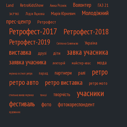
Волонтер
ГАЗ 21
RetroKidsShow
Land
Анна Рєзнік
Молодіжний
Марія Юркевич
Лідія Яцкова
ЗАЗ*965
прес-центр
Ретрофест
Ретрофест-2017
Ретрофест-2018
Ретрофест-2019
Україна
Світлана Савельєва
завка учасника
виставка
діти
друзі
заявка учасника
мода
лекторій
майстер-клас
ретро
партнери
ралі
парад
музика в стилі ретро
ретро авто
ретро виставка
ретро мото
учасники
творчість
танці
стильна жива музика
фестиваль
фото
фотокореспондент
художник