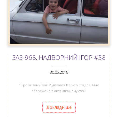
ЗАЗ-968, НАДВОРНИЙ ІГОР #38
ANEMPTYTEXTLLINE
30.05.2018
10 років тому "Зазік" дістався Ігорю у спадок. Авто
збережено в автентичному стані
Докладніше