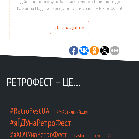
здійснять чергову неблизьку подорож і завітають до
Кам'янця-Подільського, аби взяти участь у РетроФесті!
Докладніше
РЕТРОФЕСТ – ЦЕ…
#RetroFestUA
#МійСтильнийДруг
#яЇДУнаРетроФест
#яХОЧУнаРетроФест
fashion
Old Car
LIVE