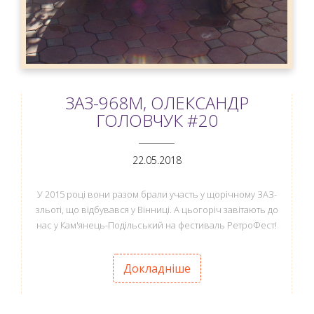
ЗАЗ-968М, ОЛЕКСАНДР
ГОЛОВЧУК #20
ANEMPTYTEXTLLINE
22.05.2018
У 2015 році вони разом брали участь у щорічному ЗАЗ-
зльоті, що відбувався у Вінниці. А цьогоріч завітають до
нас у Кам'янець-Подільський на фестиваль РетроФест!
Докладніше