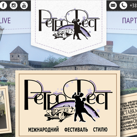
+3
LIVE
ПАР