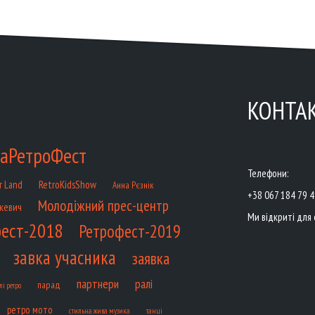
КОНТА
аРетроФест
Телефони:
RetroKidsShow
r Land
Анна Рєзнік
+38 067 184 79 
Молодіжний прес-центр
кевич
Ми відкриті для 
ест-2018
Ретрофест-2019
завка учасника
заявка
партнери
ралі
парад
лі ретро
ретро мото
танці
стильна жива музика