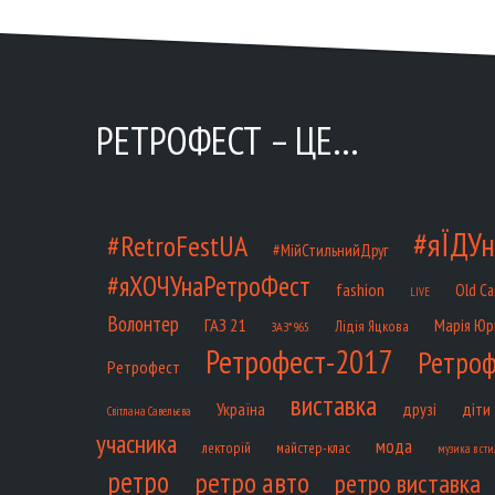
РЕТРОФЕСТ – ЦЕ…
#яЇДУн
#RetroFestUA
#МійСтильнийДруг
#яХОЧУнаРетроФест
fashion
Old Ca
LIVE
Волонтер
ГАЗ 21
Марія Юр
Лідія Яцкова
ЗАЗ*965
Ретрофест-2017
Ретроф
Ретрофест
виставка
діти
Україна
друзі
Світлана Савельєва
учасника
мода
лекторій
майстер-клас
музика в сти
ретро
ретро авто
ретро виставка