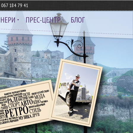
8
067 184 79 41
ТНЕРИ
ПРЕС-ЦЕНТР
БЛОГ