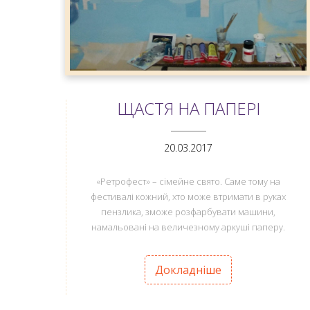
ЩАСТЯ НА ПАПЕРІ
ANEMPTYTEXTLLINE
20.03.2017
«Ретрофест» – сімейне свято. Саме тому на
фестивалі кожний, хто може втримати в руках
пензлика, зможе розфарбувати машини,
намальовані на величезному аркуші паперу.
Докладніше