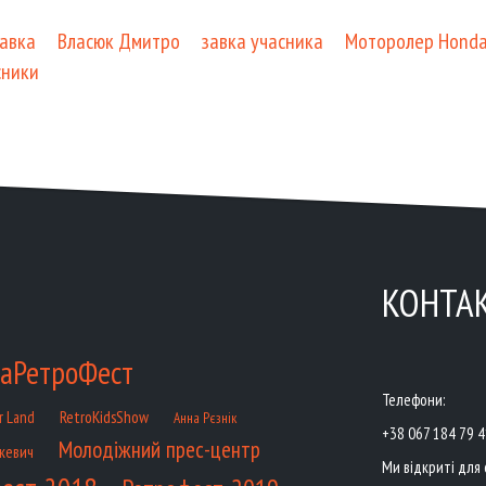
авка
Власюк Дмитро
завка учасника
Моторолер Honda
сники
КОНТА
аРетроФест
Телефони:
RetroKidsShow
r Land
Анна Рєзнік
+38 067 184 79 
Молодіжний прес-центр
кевич
Ми відкриті для 