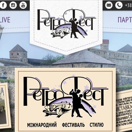
+3
LIVE
ПАР