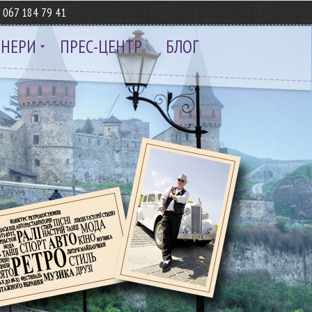
8
067 184 79 41
ТНЕРИ
ПРЕС-ЦЕНТР
БЛОГ