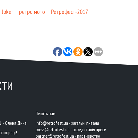
 Joker
ретро мото
Ретрофест-2017
КТИ
Пишіть нам:
41 - Олена Дика
info@retrofest.ua - загальні питаня
press@retrofest.ua - акредитація преси
співпраці!
partner@retrofest.ua - партнерство