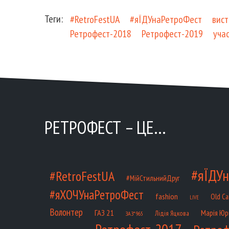
Теги:
#RetroFestUA
#яЇДУнаРетроФест
вист
Ретрофест-2018
Ретрофест-2019
уча
РЕТРОФЕСТ – ЦЕ…
#яЇДУн
#RetroFestUA
#МійСтильнийДруг
#яХОЧУнаРетроФест
fashion
Old Ca
LIVE
Волонтер
ГАЗ 21
Марія Юр
Лідія Яцкова
ЗАЗ*965