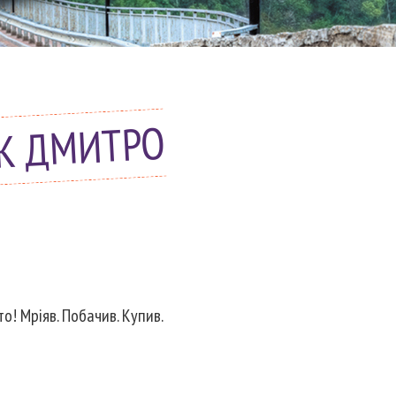
ЮК ДМИТРО
о! Мріяв. Побачив. Купив.