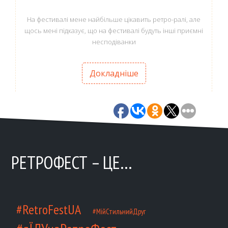
На фестивалі мене найбільше цікавить ретро-ралі, але
щось мені підказує, що на фестивалі будуть інші приємні
несподіванки
Докладніше
РЕТРОФЕСТ – ЦЕ…
#RetroFestUA
#МійСтильнийДруг