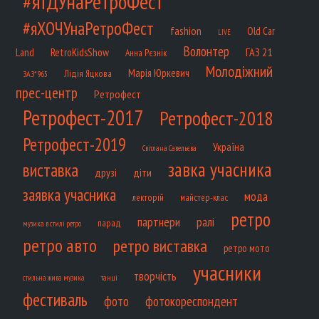
#яЇДУнаРетроФест
#яХОЧУнаРетроФест
fashion
Old Car
LIVE
Волонтер
ГАЗ 21
RetroKidsShow
Land
Анна Рєзнік
Молодіжний
Марія Юркевич
Лідія Яцкова
ЗАЗ*965
прес-центр
Ретрофест
Ретрофест-2017
Ретрофест-2018
Ретрофест-2019
Україна
Світлана Савельєва
завка учасника
виставка
діти
друзі
заявка учасника
мода
лекторій
майстер-клас
ретро
партнери
ралі
парад
музика в стилі ретро
ретро авто
ретро виставка
ретро мото
учасники
творчість
танці
стильна жива музика
фестиваль
фото
фотокореспондент