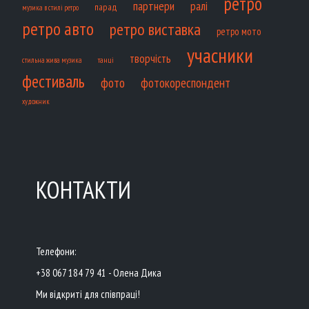
ретро
партнери
ралі
парад
музика в стилі ретро
ретро авто
ретро виставка
ретро мото
учасники
творчість
танці
стильна жива музика
фестиваль
фото
фотокореспондент
художник
КОНТАКТИ
Телефони:
+38 067 184 79 41 - Олена Дика
Ми відкриті для співпраці!