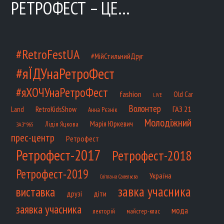
РЕТРОФЕСТ – ЦЕ…
#RetroFestUA
#МійСтильнийДруг
#яЇДУнаРетроФест
#яХОЧУнаРетроФест
fashion
Old Car
LIVE
Волонтер
ГАЗ 21
RetroKidsShow
Land
Анна Рєзнік
Молодіжний
Марія Юркевич
Лідія Яцкова
ЗАЗ*965
прес-центр
Ретрофест
Ретрофест-2017
Ретрофест-2018
Ретрофест-2019
Україна
Світлана Савельєва
завка учасника
виставка
діти
друзі
заявка учасника
мода
лекторій
майстер-клас