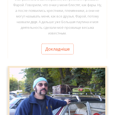
Фарой. Говорили, что очки у меня блестят, как фары. Ну,
а после появились крестники, племянники, а они не
могут называть меня, как все друзья, Фарой, потому
назвали дядя. А дальше уже Большая паутина и моя
деятельность сделали моё прозвище весьма
известным.
Докладніше