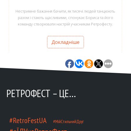
Нестримне бажання бачити, як тисячі людей танцюють
разом і стають щасливими, спонукає Бориса та його
команду створювати настрій учасникам Ретрофесту.
Докладніше
РЕТРОФЕСТ – ЦЕ…
#RetroFestUA
#МійСтильнийДруг