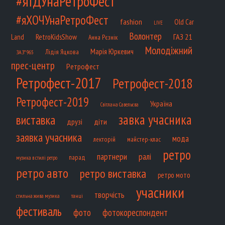
#яЇДУнаРетроФест
#яХОЧУнаРетроФест
fashion
Old Car
LIVE
Волонтер
ГАЗ 21
RetroKidsShow
Land
Анна Рєзнік
Молодіжний
Марія Юркевич
Лідія Яцкова
ЗАЗ*965
прес-центр
Ретрофест
Ретрофест-2017
Ретрофест-2018
Ретрофест-2019
Україна
Світлана Савельєва
завка учасника
виставка
діти
друзі
заявка учасника
мода
лекторій
майстер-клас
ретро
партнери
ралі
парад
музика в стилі ретро
ретро авто
ретро виставка
ретро мото
учасники
творчість
танці
стильна жива музика
фестиваль
фото
фотокореспондент