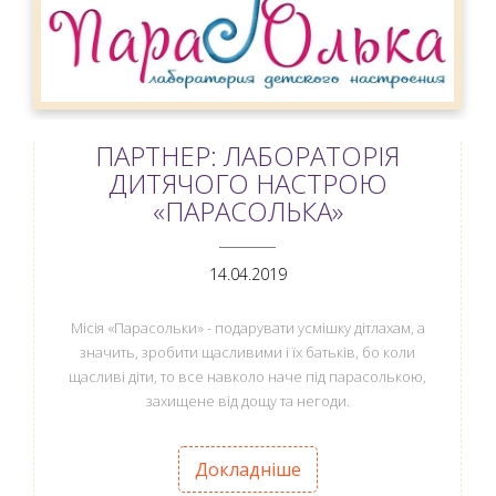
ПАРТНЕР: ЛАБОРАТОРІЯ
ДИТЯЧОГО НАСТРОЮ
«ПАРАСОЛЬКА»
ANEMPTYTEXTLLINE
14.04.2019
Місія «Парасольки» - подарувати усмішку дітлахам, а
значить, зробити щасливими і їх батьків, бо коли
щасливі діти, то все навколо наче під парасолькою,
захищене від дощу та негоди.
Докладніше