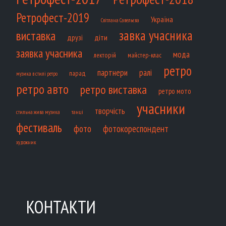
Ретрофест-2019
Україна
Світлана Савельєва
завка учасника
виставка
діти
друзі
заявка учасника
мода
лекторій
майстер-клас
ретро
партнери
ралі
парад
музика в стилі ретро
ретро авто
ретро виставка
ретро мото
учасники
творчість
танці
стильна жива музика
фестиваль
фото
фотокореспондент
художник
КОНТАКТИ