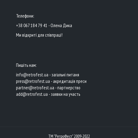
Телефони:
+38 067 184 79 41 - Олена Дика
Ми відкриті для співпраці!
Пишіть нам:
info@retrofest.ua - загальні питаня
press@retrofest.ua - акредитація преси
partner@retrofest.ua - партнерство
add@retrofest.ua - заявки на участь
ТМ "РетроФест" 2009-2022