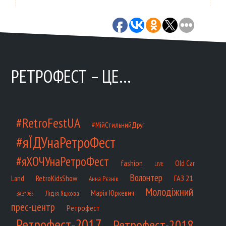
РЕТРОФЕСТ – ЦЕ…
#RetroFestUA
#МійСтильнийДруг
#яЇДУнаРетроФест
#яХОЧУнаРетроФест
fashion
Old Car
LIVE
Волонтер
ГАЗ 21
RetroKidsShow
Land
Анна Рєзнік
Молодіжний
Марія Юркевич
Лідія Яцкова
ЗАЗ*965
прес-центр
Ретрофест
Ретрофест-2017
Ретрофест-2018