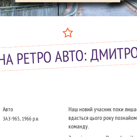
НА РЕТРО АВТО: ДМИТР
Авто
Наш новий учасник поки лишаєт
вдасться цього року познайоми
ЗАЗ-965, 1966 р.в.
команду.