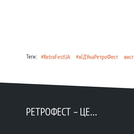
Теги:
#RetroFestUA
#яЇДУнаРетроФест
вист
РЕТРОФЕСТ – ЦЕ…