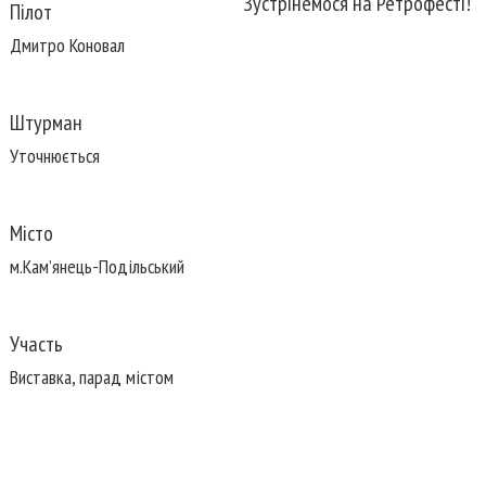
Зустрінемося на Ретрофесті!
Пілот
Дмитро Коновал
Штурман
Уточнюється
Місто
м.Кам’янець-Подільський
Участь
Виставка, парад містом