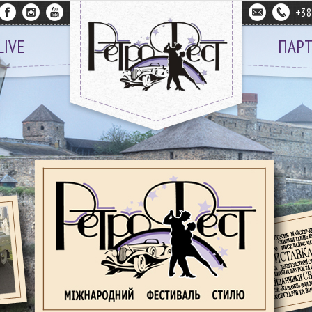
+3
LIVE
ПАР