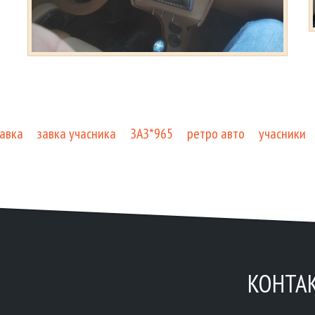
авка
завка учасника
ЗАЗ*965
ретро авто
учасники
КОНТА