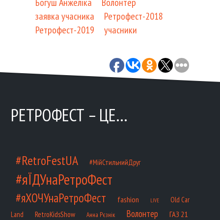
Богуш Анжеліка
Волонтер
заявка учасника
Ретрофест-2018
Ретрофест-2019
учасники
РЕТРОФЕСТ – ЦЕ…
#RetroFestUA
#МійСтильнийДруг
#яЇДУнаРетроФест
#яХОЧУнаРетроФест
fashion
Old Car
LIVE
Волонтер
ГАЗ 21
RetroKidsShow
Land
Анна Рєзнік