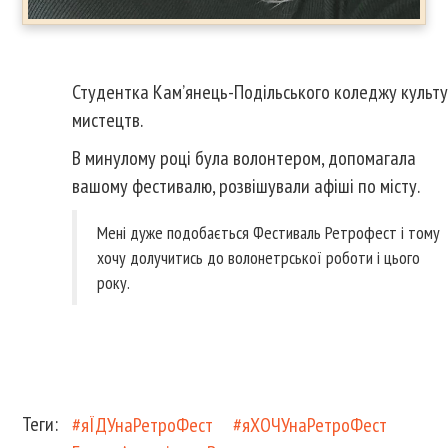
Студентка Кам’янець-Подільського коледжу культу
мистецтв.
В минулому році була волонтером, допомагала
вашому фестивалю, розвішували афіші по місту.
Мені дуже подобається Фестиваль Ретрофест і тому
хочу долучитись до волонетрської роботи і цього
року.
Теги:
#яЇДУнаРетроФест
#яХОЧУнаРетроФест