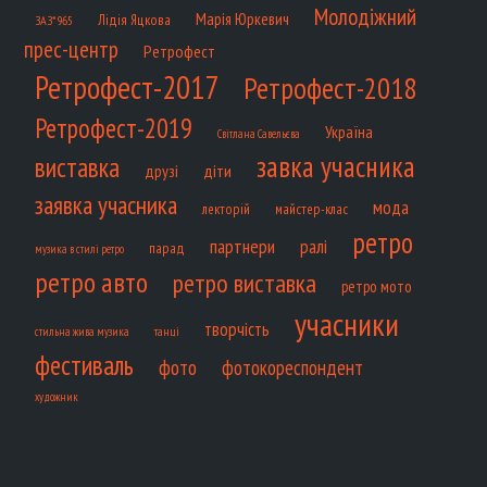
Молодіжний
Марія Юркевич
Лідія Яцкова
ЗАЗ*965
прес-центр
Ретрофест
Ретрофест-2017
Ретрофест-2018
Ретрофест-2019
Україна
Світлана Савельєва
завка учасника
виставка
діти
друзі
заявка учасника
мода
лекторій
майстер-клас
ретро
партнери
ралі
парад
музика в стилі ретро
ретро авто
ретро виставка
ретро мото
учасники
творчість
танці
стильна жива музика
фестиваль
фото
фотокореспондент
художник