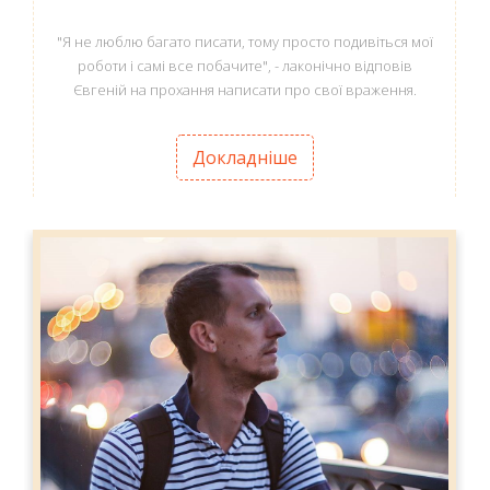
"Я не люблю багато писати, тому просто подивіться мої
роботи і самі все побачите", - лаконічно відповів
Євгеній на прохання написати про свої враження.
Докладніше