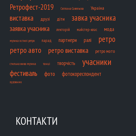
Ретрофест-2019
Україна
Світлана Савельєва
завка учасника
виставка
діти
друзі
заявка учасника
мода
лекторій
майстер-клас
ретро
партнери
ралі
парад
музика в стилі ретро
ретро авто
ретро виставка
ретро мото
учасники
творчість
танці
стильна жива музика
фестиваль
фото
фотокореспондент
художник
КОНТАКТИ