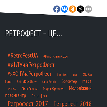
РЕТРОФЕСТ – ЦЕ…
#RetroFestUA
#МійСтильнийДруг
#яЇДУнаРетроФест
#яХОЧУнаРетроФест
fashion
Old Car
LIVE
Волонтер
ГАЗ 21
RetroKidsShow
Land
Анна Рєзнік
Молодіжний
Марія Юркевич
Лідія Яцкова
ЗАЗ*965
прес-центр
Ретрофест
Ретрофест-2017
Ретрофест-2018