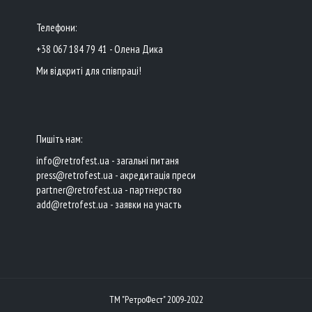
Телефони:
+38 067 184 79 41 - Олена Дика
Ми відкриті для співпраці!
Пишіть нам:
info@retrofest.ua - загальні питаня
press@retrofest.ua - акредитація преси
partner@retrofest.ua - партнерство
add@retrofest.ua - заявки на участь
ТМ "РетроФест" 2009-2022