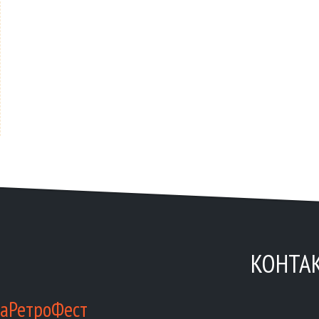
КОНТА
аРетроФест