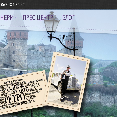
8
067 184 79 41
ТНЕРИ
ПРЕС-ЦЕНТР
БЛОГ