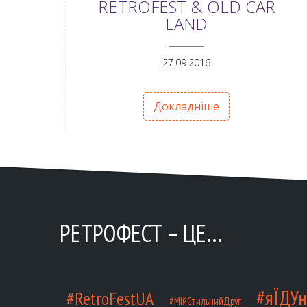
RETROFEST & OLD CAR
LAND
ANEMPTYTEXTLLINE
27.09.2016
Докладніше
РЕТРОФЕСТ – ЦЕ…
#яЇДУн
#RetroFestUA
#МійСтильнийДруг