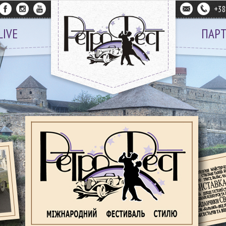
+3
LIVE
ПАР