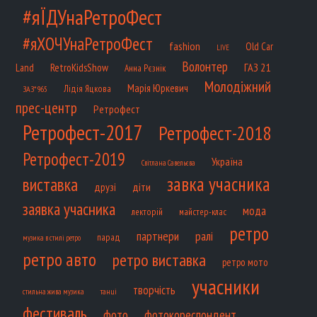
#яЇДУнаРетроФест
#яХОЧУнаРетроФест
fashion
Old Car
LIVE
Волонтер
ГАЗ 21
RetroKidsShow
Land
Анна Рєзнік
Молодіжний
Марія Юркевич
Лідія Яцкова
ЗАЗ*965
прес-центр
Ретрофест
Ретрофест-2017
Ретрофест-2018
Ретрофест-2019
Україна
Світлана Савельєва
завка учасника
виставка
діти
друзі
заявка учасника
мода
лекторій
майстер-клас
ретро
партнери
ралі
парад
музика в стилі ретро
ретро авто
ретро виставка
ретро мото
учасники
творчість
танці
стильна жива музика
фестиваль
фото
фотокореспондент