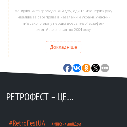
Мандрівник та громадський діяч, один з «піонерів» руху
інвалідів за свої права в незалежній Україні. Учасник
київського етапу першої всесвітньої естафети
олімпійського вогню 2004 року.
Докладніше
РЕТРОФЕСТ – ЦЕ…
#RetroFestUA
#МійСтильнийДруг