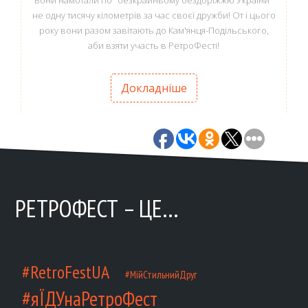
Вони намотали по "безкрайньому бездоріжжю України"
не одну тисячу кілометрів за час своєї дружби! От і цього
року вони разом завітають до Кам'янця-Подільського,
аби взяти участь в РетроФесті!
Докладніше
РЕТРОФЕСТ – ЦЕ…
#RetroFestUA
#МійСтильнийДруг
#яЇДУнаРетроФест