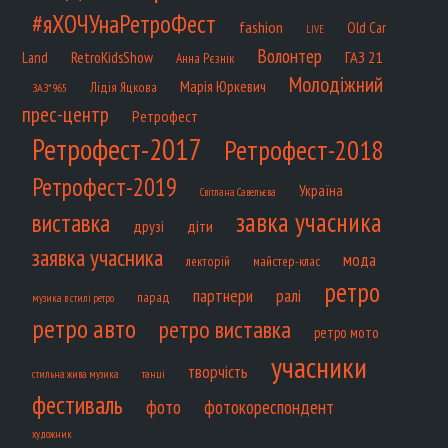
#яХОЧУнаРетроФест
fashion
Old Car
LIVE
Волонтер
ГАЗ 21
RetroKidsShow
Land
Анна Рєзнік
Молодіжний
Марія Юркевич
Лідія Яцкова
ЗАЗ*965
прес-центр
Ретрофест
Ретрофест-2017
Ретрофест-2018
Ретрофест-2019
Україна
Світлана Савельєва
завка учасника
виставка
діти
друзі
заявка учасника
мода
лекторій
майстер-клас
ретро
партнери
ралі
парад
музика в стилі ретро
ретро авто
ретро виставка
ретро мото
учасники
творчість
танці
стильна жива музика
фестиваль
фото
фотокореспондент
художник