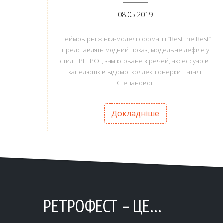
ANEMPTYTEXTLLINE
08.05.2019
Неймовірні жінки-моделі формаціі “Best the Best”
представлять модний показ, модельне дефіле у
стилі "РЕТРО", заміксоване з речей, аксессуарів і
капелюшків відомоі коллекціонерки Наталії
Степанової.
Докладніше
РЕТРОФЕСТ – ЦЕ…