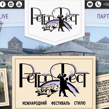
+3
LIVE
ПАР