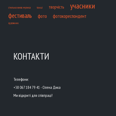
учасники
творчість
танці
стильна жива музика
фестиваль
фото
фотокореспондент
художник
КОНТАКТИ
Телефони:
+38 067 184 79 41 - Олена Дика
Ми відкриті для співпраці!