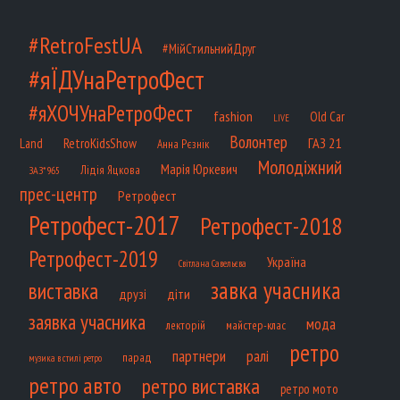
#RetroFestUA
#МійСтильнийДруг
#яЇДУнаРетроФест
#яХОЧУнаРетроФест
fashion
Old Car
LIVE
Волонтер
ГАЗ 21
RetroKidsShow
Land
Анна Рєзнік
Молодіжний
Марія Юркевич
Лідія Яцкова
ЗАЗ*965
прес-центр
Ретрофест
Ретрофест-2017
Ретрофест-2018
Ретрофест-2019
Україна
Світлана Савельєва
завка учасника
виставка
діти
друзі
заявка учасника
мода
лекторій
майстер-клас
ретро
партнери
ралі
парад
музика в стилі ретро
ретро авто
ретро виставка
ретро мото