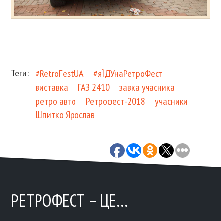
Теги:
#RetroFestUA
#яЇДУнаРетроФест
виставка
ГАЗ 2410
завка учасника
ретро авто
Ретрофест-2018
учасники
Шпитко Ярослав
РЕТРОФЕСТ – ЦЕ…