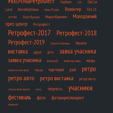
#яХОЧУнаРетроФест
fashion
Old Car
LIVE
Волонтер
ГАЗ 21
RetroKidsShow
Land
Анна Рєзнік
Молодіжний
Марія Юркевич
Лідія Яцкова
ЗАЗ*965
прес-центр
Ретрофест
Ретрофест-2017
Ретрофест-2018
Ретрофест-2019
Україна
Світлана Савельєва
завка учасника
виставка
діти
друзі
заявка учасника
мода
лекторій
майстер-клас
ретро
партнери
ралі
парад
музика в стилі ретро
ретро авто
ретро виставка
ретро мото
учасники
творчість
танці
стильна жива музика
фестиваль
фото
фотокореспондент
художник