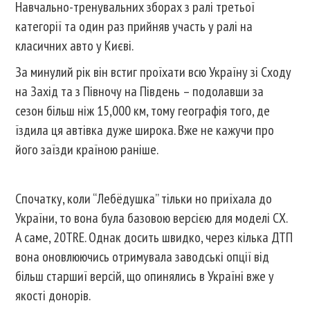
Навчально-тренувальних зборах з ралі третьої
категорії та один раз прийняв участь у ралі на
класичних авто у Києві.
За минулий рік він встиг проїхати всю Україну зі Сходу
на Захід та з Півночу на Південь – подолавши за
сезон більш ніж 15,000 км, тому географія того, де
їздила ця автівка дуже широка. Вже не кажучи про
його заїзди країною раніше.
Спочатку, коли “Лебёдушка” тільки но приїхала до
України, то вона була базовою версією для моделі СХ.
А саме, 20TRE. Однак досить швидко, через кілька ДТП
вона оновлюючись отримувала заводські опції від
більш старшиї версій, що опинялись в Україні вже у
якості донорів.