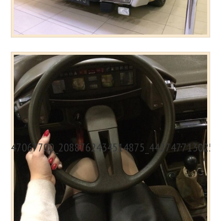
47067700_2088762434514875_4427477130254