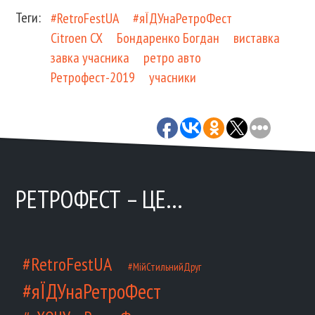
Теги:
#RetroFestUA
#яЇДУнаРетроФест
Citroen CX
Бондаренко Богдан
виставка
завка учасника
ретро авто
Ретрофест-2019
учасники
РЕТРОФЕСТ – ЦЕ…
#RetroFestUA
#МійСтильнийДруг
#яЇДУнаРетроФест