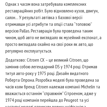
Однак з часом вона затребувала комплексних
реставраційних робіт. Було відновлено кузов, двигун,
салон… У результаті автівка з базової версії
отримавши усі атрибути та опції стала “топовою”
версією Pallas. Реставрація була проведена таким
чином, щоб авто не виглядало як музейний експонат, а
просто вигладала охайно на свої роки як авто, що
регулярно експлуатується.
Додатково: Citroen CX – це великий Citroen, що
замінив собою легендарний DS у 1974 році. Отримав
титул авто-року у 1975 році. Дизайн видатного
Роберта Опрона. Розробка моделі була проведена за
часів коли бренд Citroen належав компанії Michelin та
вважається останнім “справжнім” Сітроеном, адже у
1974 році компанія перейшла до Peugeot та усі
наступні моделі отримали велику уніфікацію з