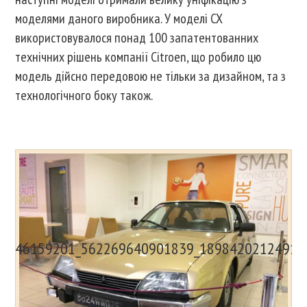
моделями даного виробника. У моделі CX
використовувалося понад 100 запатентованних
технічних рішень компанії Citroen, що робило цю
модель дійсно передовою не тільки за дизайном, та з
технологічного боку також.
46159201_562269640901839_18984202124918